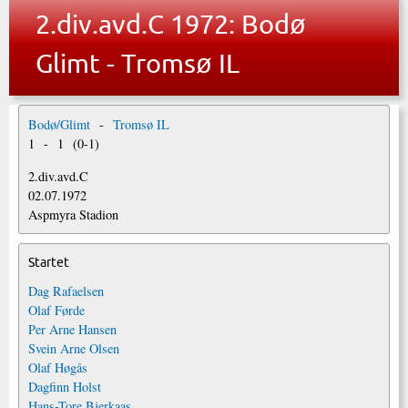
2.div.avd.C 1972: Bodø
Glimt - Tromsø IL
Bodø/Glimt
-
Tromsø IL
1
-
1
(
0
-
1
)
2.div.avd.C
02.07.1972
Aspmyra Stadion
Startet
Dag Rafaelsen
Olaf Førde
Per Arne Hansen
Svein Arne Olsen
Olaf Høgås
Dagfinn Holst
Hans-Tore Bjerkaas