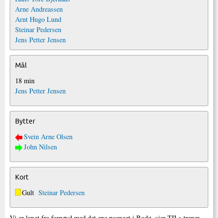
Arne Andreassen
Arnt Hugo Lund
Steinar Pedersen
Jens Petter Jensen
Mål
18 min
Jens Petter Jensen
Bytter
Svein Arne Olsen
John Nilsen
Kort
Gult
Steinar Pedersen
Vi er langt fra fornøyd med det ene poenget i Bodø, sier TILs trener