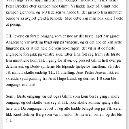
Peter Drecker etter kampen mot Glimt. Vi hadde taket på Glimt hele
kampen gjennom, og 1-0 ledelsen vi hadde til det gjensto fem minutter,
burde vi så avgjort greid å beholde. Med dette kan man nok kalle å dele
ut poeng.
TIL leverte en første omgang som er noe av det beste laget har gjordt.
Angrepene var nydelig bygd opp på vingene, og er det noe en kan sette
fingrene på, er at det hele ble venstre-dirigert, det vil si at de fleste
angrepene foregikk på venstre side. Etter å ha følt seg fram i de første
fem minuttene kom TIL i gang for alvor, og presset Glimt helt over på
defensiven, og Bodø-spillerne ble løpende hjelpeløs imellom. Så i det
18. minutt skulle endelig TIL få uttelling. Jens Petter Jensen fikk en
skreddersydd pasning fra Arnt Hugo Lund, og dermed 1-0 som ble
omgangsresultatet.
Som i første omgang var det også Glimt som kom best i gang i andre
omgang, og det skulle vise seg at TIL ikke skulle komme igang i det
hele tatt. Da omgangen ebbet ut og alle hadde belaget seg på TIL-seier,
fikk Knut Helmer Berg som var innenfor 16-meteren ballen, og det ble
1-1.