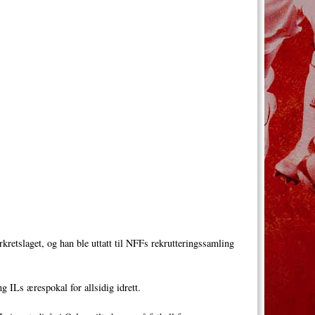
kretslaget, og han ble uttatt til NFFs rekrutteringssamling
ng ILs ærespokal for allsidig idrett.