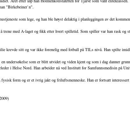
diet. Året etter løp han Holmenkollstafetten for Tjalve som vant eliteklassen. I 
 han "Birkebeiner`n".
nustjeneste som lege, og han ble høyst delaktig i planleggingen av det kommend
trene med A-laget og fikk etter hvert spilletid. Som spiller var han rask og s
ie krevde sitt og var ikke forenelig med fotball på TILs nivå. Han spilte imidl
en undersøkelse som er blitt utvidet og viden kjent og som i dag danner grun
yreleder i Helse Nord. Han arbeider nå ved Institutt for Samfunnsmedisin på Uni
 fysisk form og er et ivrig jakt og friluftsmenneske. Han er fortsatt interessert
.2009)