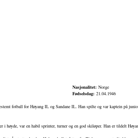
Nasjonalitet:
Norge
Fødselsdag:
21.04.1946
estemt fotball for Høyang IL og Sandane IL. Han spilte og var kaptein på junior
r i høyde, var en habil sprinter, turner og en god skiløper. Han er tildelt Høya