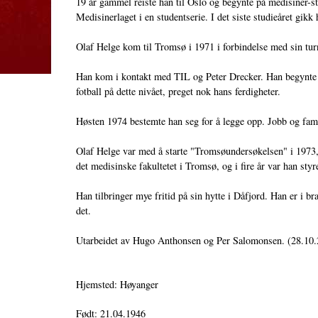
19 år gammel reiste han til Oslo og begynte på medisiner-stu
Medisinerlaget i en studentserie. I det siste studieåret gikk
Olaf Helge kom til Tromsø i 1971 i forbindelse med sin tur
Han kom i kontakt med TIL og Peter Drecker. Han begynte å 
fotball på dette nivået, preget nok hans ferdigheter.
Høsten 1974 bestemte han seg for å legge opp. Jobb og famil
Olaf Helge var med å starte "Tromsøundersøkelsen" i 1973, 
det medisinske fakultetet i Tromsø, og i fire år var han st
Han tilbringer mye fritid på sin hytte i Dåfjord. Han er i bra
det.
Utarbeidet av Hugo Anthonsen og Per Salomonsen. (28.10
Hjemsted: Høyanger
Født: 21.04.1946