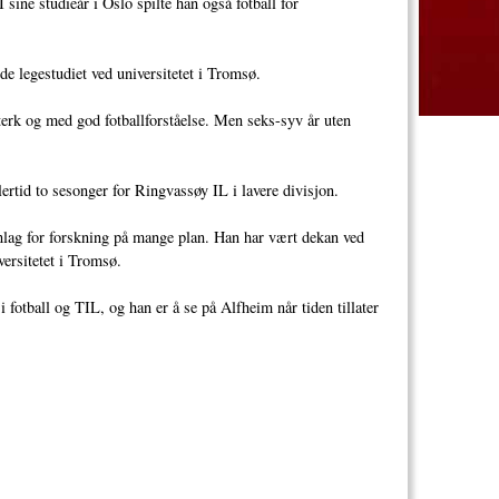
sine studieår i Oslo spilte han også fotball for
e legestudiet ved universitetet i Tromsø.
terk og med god fotballforståelse. Men seks-syv år uten
ertid to sesonger for Ringvassøy IL i lavere divisjon.
nlag for forskning på mange plan. Han har vært dekan ved
versitetet i Tromsø.
 i fotball og TIL, og han er å se på Alfheim når tiden tillater