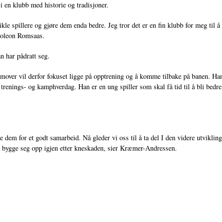
 i en klubb med historie og tradisjoner.
vikle spillere og gjøre dem enda bedre. Jeg tror det er en fin klubb for meg til
Napoleon Romsaas.
n har pådratt seg.
emover vil derfor fokuset ligge på opptrening og å komme tilbake på banen. Ha
 trenings- og kamphverdag. Han er en ung spiller som skal få tid til å bli bedr
 dem for et godt samarbeid. Nå gleder vi oss til å ta del I den videre utviklin
 å bygge seg opp igjen etter kneskaden, sier Kræmer-Andressen.