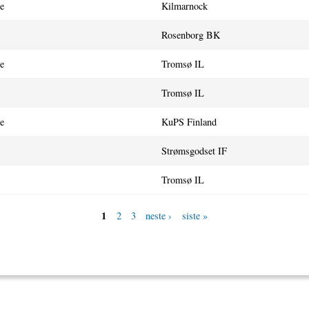
e
Kilmarnock
Rosenborg BK
e
Tromsø IL
Tromsø IL
e
KuPS Finland
Strømsgodset IF
Tromsø IL
1
2
3
neste ›
siste »