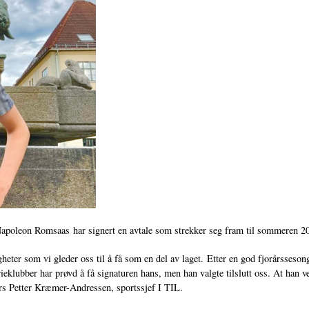
Napoleon Romsaas har signert en avtale som strekker seg fram til sommeren 2
heter som vi gleder oss til å få som en del av laget. Etter en god fjorårsseson
eklubber har prøvd å få signaturen hans, men han valgte tilslutt oss. At han vel
 Lars Petter Kræmer-Andressen, sportssjef I TIL.