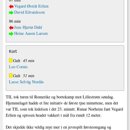
Vegard Østråt Erlien
David Edvardsson
86 min
Jens Hjertø Dahl
Heine Aasen Larsen
Kort
Gult
45 min
Leo Cornic
Gult
51 min
Lasse Selvåg Nordås
TIL tok turen til Romerike og bortekamp mot Lillestrøm søndag.
Hjemmelaget hadde et lite initiativ de første tjue minuttene, men det
var TIL som tok ledelsen i det 23. minutt. Runar Norheim fant Vegard
Erlien og spissen headet vakkert i mål fra rundt 12 meter.
Det skjedde ikke veldig mye mer i en jevnspilt førsteomgang og