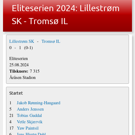
Eliteserien 2024: Lillestrøm
SK - Tromsø IL
Lillestrøm SK
-
Tromsø IL
0
-
1
(
0
-
1
)
Eliteserien
25.08.2024
Tilskuere:
7 315
Åråsen Stadion
Startet
1
Jakob Rønning-Haugaard
5
Anders Jenssen
21
Tobias Guddal
4
Vetle Skjærvik
17
Yaw Paintsil
6
Jens Hjertø Dahl