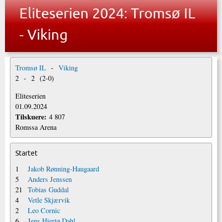
Eliteserien 2024: Tromsø IL
- Viking
Tromsø IL
-
Viking
2
-
2
(
2
-
0
)
Eliteserien
01.09.2024
Tilskuere:
4 807
Romssa Arena
Startet
1
Jakob Rønning-Haugaard
5
Anders Jenssen
21
Tobias Guddal
4
Vetle Skjærvik
2
Leo Cornic
6
Jens Hjertø Dahl