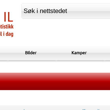
Bilder
Kamper