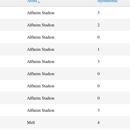
Arena
Hjemmemål
Alfheim Stadion
3
Alfheim Stadion
2
Alfheim Stadion
0
Alfheim Stadion
1
Alfheim Stadion
3
Alfheim Stadion
0
Alfheim Stadion
0
Alfheim Stadion
0
Alfheim Stadion
3
Mell
4