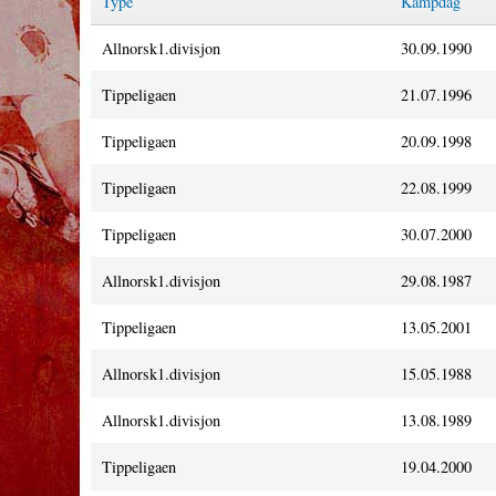
Type
Kampdag
Allnorsk1.divisjon
30.09.1990
Tippeligaen
21.07.1996
Tippeligaen
20.09.1998
Tippeligaen
22.08.1999
Tippeligaen
30.07.2000
Allnorsk1.divisjon
29.08.1987
Tippeligaen
13.05.2001
Allnorsk1.divisjon
15.05.1988
Allnorsk1.divisjon
13.08.1989
Tippeligaen
19.04.2000