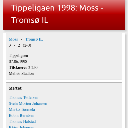
Tippeligaen 1998: Moss -
Tromsø IL
Moss
-
Tromsø IL
3
-
2
(
2
-
0
)
Tippeligaen
07.06.1998
Tilskuere:
2 250
Melløs Stadion
Startet
Thomas Tøllefsen
Svein Morten Johansen
Marko Tuomela
Robin Berntsen
Thomas Hafstad
Bjørn Johansen