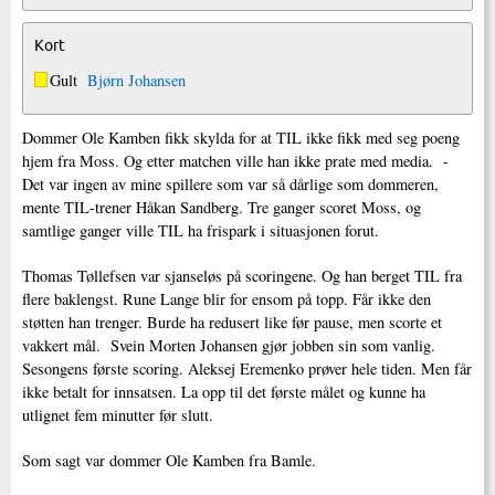
Kort
Gult
Bjørn Johansen
Dommer Ole Kamben fikk skylda for at TIL ikke fikk med seg poeng
hjem fra Moss. Og etter matchen ville han ikke prate med media. -
Det var ingen av mine spillere som var så dårlige som dommeren,
mente TIL-trener Håkan Sandberg. Tre ganger scoret Moss, og
samtlige ganger ville TIL ha frispark i situasjonen forut.
Thomas Tøllefsen var sjanseløs på scoringene. Og han berget TIL fra
flere baklengst. Rune Lange blir for ensom på topp. Får ikke den
støtten han trenger. Burde ha redusert like før pause, men scorte et
vakkert mål. Svein Morten Johansen gjør jobben sin som vanlig.
Sesongens første scoring. Aleksej Eremenko prøver hele tiden. Men får
ikke betalt for innsatsen. La opp til det første målet og kunne ha
utlignet fem minutter før slutt.
Som sagt var dommer Ole Kamben fra Bamle.