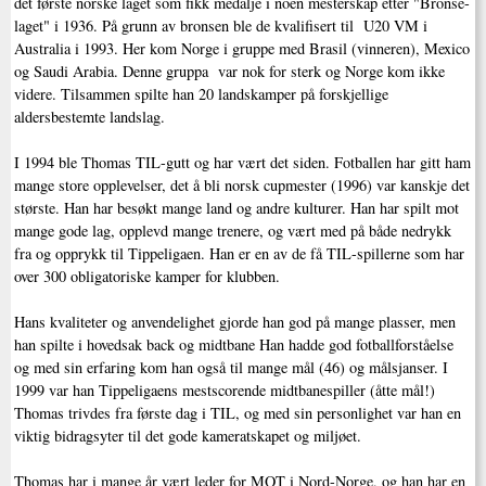
det første norske laget som fikk medalje i noen mesterskap etter "Bronse-
laget" i 1936. På grunn av bronsen ble de kvalifisert til U20 VM i
Australia i 1993. Her kom Norge i gruppe med Brasil (vinneren), Mexico
og Saudi Arabia. Denne gruppa var nok for sterk og Norge kom ikke
videre. Tilsammen spilte han 20 landskamper på forskjellige
aldersbestemte landslag.
I 1994 ble Thomas TIL-gutt og har vært det siden. Fotballen har gitt ham
mange store opplevelser, det å bli norsk cupmester (1996) var kanskje det
største. Han har besøkt mange land og andre kulturer. Han har spilt mot
mange gode lag, opplevd mange trenere, og vært med på både nedrykk
fra og opprykk til Tippeligaen. Han er en av de få TIL-spillerne som har
over 300 obligatoriske kamper for klubben.
Hans kvaliteter og anvendelighet gjorde han god på mange plasser, men
han spilte i hovedsak back og midtbane Han hadde god fotballforståelse
og med sin erfaring kom han også til mange mål (46) og målsjanser. I
1999 var han Tippeligaens mestscorende midtbanespiller (åtte mål!)
Thomas trivdes fra første dag i TIL, og med sin personlighet var han en
viktig bidragsyter til det gode kameratskapet og miljøet.
Thomas har i mange år vært leder for MOT i Nord-Norge, og han har en