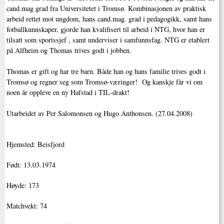
cand.mag grad fra Universitetet i Tromsø. Kombinasjonen av praktisk
arbeid rettet mot ungdom, hans cand.mag. grad i pedagogikk, samt hans
fotballkunnskaper, gjorde han kvalifisert til arbeid i NTG, hvor han er
tilsatt som sportssjef , samt underviser i samfunnsfag. NTG er etablert
på Alfheim og Thomas trives godt i jobben.
Thomas er gift og har tre barn. Både han og hans familie trives godt i
Tromsø og regner seg som Tromsø-væringer! Og kanskje får vi om
noen år oppleve en ny Hafstad i TIL-drakt!
Utarbeidet av Per Salomonsen og Hugo Anthonsen. (27.04.2008)
Hjemsted: Beisfjord
Født: 13.03.1974
Høyde: 173
Matchvekt: 74