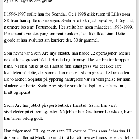
og ut av laget av den grunn.
I 1996-1997 spilte han for Sogndal. Og i 1998 gikk turen til Lillestrøm
SK hvor han spilte ut sesongen. Svein Are fikk også prøvd seg i England,
nærmere bestemt Portsmouth. Her spilte han noen måneder i 1998-1999.
Portsmouth var den gang omtrent konkurs, han fikk ikke lønn. Dette
gjorde at han avsluttet sin karriere der, 30 år gammel.
Som nevnt var Svein Are mye skadet, han hadde 22 operasjoner. Mener
nok at kunstgresset både i Harstad og Tromsø ikke var bra for kroppen
hans. Vi skal huske at da Harstad fikk kunstgress var det ikke rare
kvaliteten på dette, det samme kan man vel si om gresset i Skarphallen.
De to årene i Sogndal på ypperlig naturgress var en velsignelse for ham,
skadene var borte. Svein Ares styrke som fotballspiller var hans fart,
kraft og spenst.
Svein Are har jobbet på sportsbutikk i Harstad. Så har han vært
styrkeleder på et treningsenter. Nå jobber han Grøttavær Leirskole, hvor
han trives veldig godt.
Han følger med TIL og er en sann TIL-patriot. Hans sønn Sebastian 11
år som spiller på Medkila ser ut til å ha fått mye av farens gener, vi følger