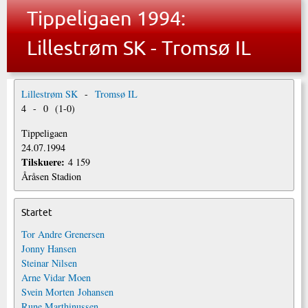
Tippeligaen 1994:
Lillestrøm SK - Tromsø IL
Lillestrøm SK
-
Tromsø IL
4
-
0
(
1
-
0
)
Tippeligaen
24.07.1994
Tilskuere:
4 159
Åråsen Stadion
Startet
Tor Andre Grenersen
Jonny Hansen
Steinar Nilsen
Arne Vidar Moen
Svein Morten Johansen
Rune Marthinussen