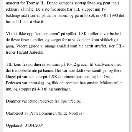
mareritt for Tromsø IL. Denne kampens stortap føyer seg pent inn i
rekken i så måte. De siste fire årene har TIL sluppet inn 19
baklengsmål i serien på denne banen, og på ni forsøk er 0-0 i 1990 det
beste TIL har å vise til.
Vi fikk ikke opp "temperaturen" på spillet. LSK-spillerne var bedre i
de fleste faser i spillet, og sørget for at vi skjelden kom skikkelig i
gang. Videre gjorde vi mange småfeil som ble hardt straffet, sier TIL-
trener Harald Aabrekk.
TIL kom fra nordnorsk sommer på 10-12 grader, til knallvarme med
det tredobbelte ute på banen. Det var noe dødt over samtlige, og flere
klaget på varmen etterpå. LSK dominerte kampen, og Jan Ove
Pedersen var i storslag, og fikk det rommet han ønsket. Målene rullet
inn, og stoppet på 4-0 til hjemmelaget.
Dommer var Rune Pedersen fra Sprint/Jeløy.
Utarbeidet av Per Salomonsen (kilde:Nordlys)
Oppdatert: 04.04.2004