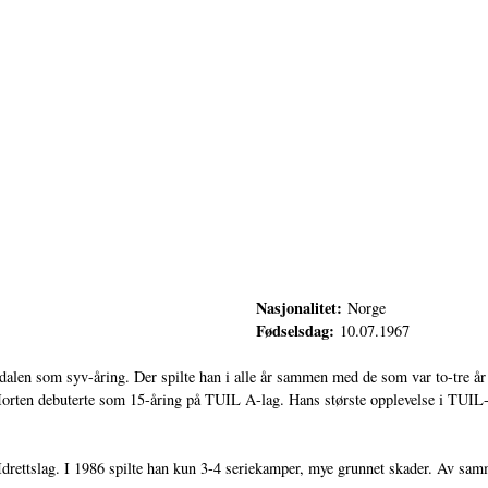
Nasjonalitet:
Norge
Fødselsdag:
10.07.1967
elvdalen som syv-åring. Der spilte han i alle år sammen med de som var to-tre 
Morten debuterte som 15-åring på TUIL A-lag. Hans største opplevelse i TUIL-
rettslag. I 1986 spilte han kun 3-4 seriekamper, mye grunnet skader. Av samm