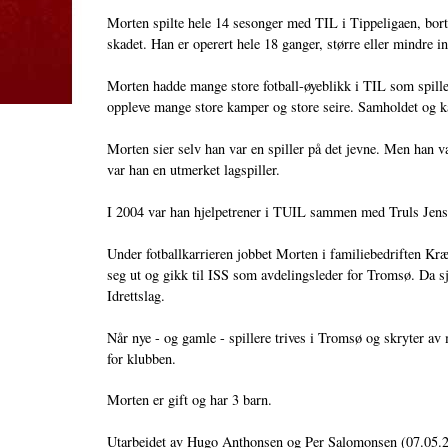
Morten spilte hele 14 sesonger med TIL i Tippeligaen, bort
skadet. Han er operert hele 18 ganger, større eller mindre i
Morten hadde mange store fotball-øyeblikk i TIL som spiller
oppleve mange store kamper og store seire. Samholdet og ka
Morten sier selv han var en spiller på det jevne. Men han va
var han en utmerket lagspiller.
I 2004 var han hjelpetrener i TUIL sammen med Truls Jens
Under fotballkarrieren jobbet Morten i familiebedriften K
seg ut og gikk til ISS som avdelingsleder for Tromsø. Da sj
Idrettslag.
Når nye - og gamle - spillere trives i Tromsø og skryter av 
for klubben.
Morten er gift og har 3 barn.
Utarbeidet av Hugo Anthonsen og Per Salomonsen (07.05.