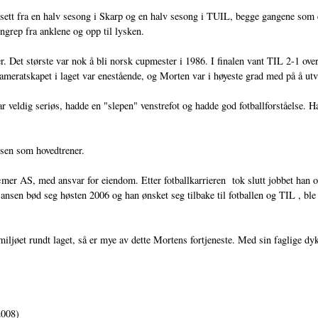
sett fra en halv sesong i Skarp og en halv sesong i TUIL, begge gangene som e
nngrep fra anklene og opp til lysken.
. Det største var nok å bli norsk cupmester i 1986. I finalen vant TIL 2-1 ov
meratskapet i laget var enestående, og Morten var i høyeste grad med på å utv
r veldig seriøs, hadde en "slepen" venstrefot og hadde god fotballforståelse. Ha
sen som hovedtrener.
ræmer AS, med ansvar for eiendom. Etter fotballkarrieren tok slutt jobbet ha
ansen bød seg høsten 2006 og han ønsket seg tilbake til fotballen og TIL , ble
miljøet rundt laget, så er mye av dette Mortens fortjeneste. Med sin faglige dy
2008)