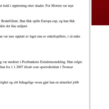
t ledd i opptrening etter skader. For Morten var mye
er Bodø/Glimt. Han fikk spille Europa-cup, og han fikk
ikle det fine miljøet.
n var mer opptatt av laget enn av enkeltspillere, i så måte
n og var medeier i Postbankens Eiendomsmekling. Han solgte
 han fra 1.1.2007 tilsatt som sportsdirektør i Tromsø
ktighet og sitt behagelige vesen gjør han en utmerket jobb