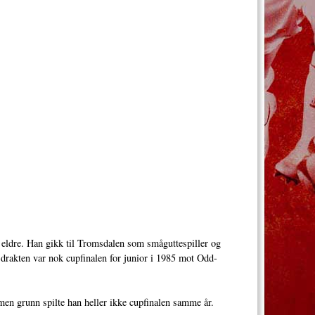
år eldre. Han gikk til Tromsdalen som småguttespiller og
drakten var nok cupfinalen for junior i 1985 mot Odd-
en grunn spilte han heller ikke cupfinalen samme år.