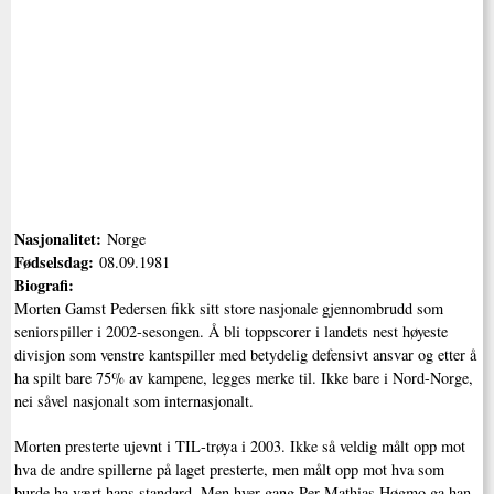
Nasjonalitet:
Norge
Fødselsdag:
08.09.1981
Biografi:
Morten Gamst Pedersen fikk sitt store nasjonale gjennombrudd som
seniorspiller i 2002-sesongen. Å bli toppscorer i landets nest høyeste
divisjon som venstre kantspiller med betydelig defensivt ansvar og etter å
ha spilt bare 75% av kampene, legges merke til. Ikke bare i Nord-Norge,
nei såvel nasjonalt som internasjonalt.
Morten presterte ujevnt i TIL-trøya i 2003. Ikke så veldig målt opp mot
hva de andre spillerne på laget presterte, men målt opp mot hva som
burde ha vært hans standard. Men hver gang Per Mathias Høgmo ga han