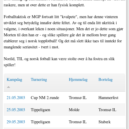
raskere, men ut over dette er han fysisk komplett.
Fotballtaktisk er MGP fortsatt litt "kvalpete", men har denne vinteren
utviklet seg betydelig innafor dette feltet. Av og til enda litt ukritisk i
valgene, i overkant leken i noen situasjoner. Men det er jo dette som gjør
Morten til den han er - og slike spillere går det år mellom hver gang
etablerer seg i norsk toppfotball! Og det må slett ikke taes til inntekt for
manglende seriøsitet - tvert i mot.
Norild, TIL og norsk fotball kan være stolte over å ha fostra en slik
spiller!
Kampdag
Turnering
Hjemmelag
Bortelag
21.05.2003
Cup NM 2.runde
Tromsø IL
Hammerfest
25.05.2003
Tippeligaen
Molde
Tromsø IL
29.05.2003
Tippeligaen
Tromsø IL
Stabæk