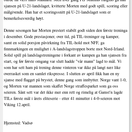
sjansen på U-21-landslaget, kvitterte Morten med godt spill, scoring eller
målgivende. Han har et scoringssnitt på U-21-landslaget som er
bemerkelsesverdig høyt.
Denne sesongen har Morten prestert stabilt godt siden den første treninga
i desember. Gode prestasjoner, over tid, på TIL-treninger og kamper,
samt en solid porsjon påvirkning fra TIL-hold mot NFF, ga
finnmarkingen en mulighet i A-landslagstroppen borte mot Nord-Irland.
Solid spill på landslagstreningene i forkant av kampen ga han sjansen fra
start, og før første omgang var slutt hadde "vår mann" lagd to mål. Vi
som har sett ham på trening denne vinteren var ikke på langt nær like
overrasket som en samlet rikspresse. I slutten av april fikk han en ny
sjanse med flagget på brystet, denne gang som innbytter. Norge vant 1-0,
og Morten var mannen som skaffet Norge straffesparket som ga oss
seieren. Sånt sett var det ikke mer enn rett og rimelig at Gamst'n lagde
TILs første mål i årets eliteserie - etter 41 minutter i 4-0-seieren mot
Viking 12.april.
Hjemsted: Vadsø