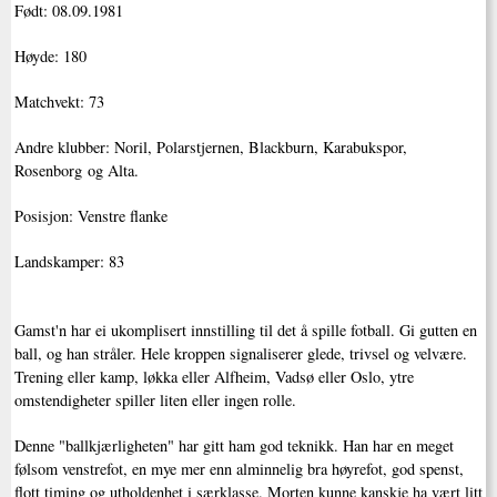
Født: 08.09.1981
Høyde: 180
Matchvekt: 73
Andre klubber: Noril, Polarstjernen, Blackburn, Karabukspor,
Rosenborg og Alta.
Posisjon: Venstre flanke
Landskamper: 83
Gamst'n har ei ukomplisert innstilling til det å spille fotball. Gi gutten en
ball, og han stråler. Hele kroppen signaliserer glede, trivsel og velvære.
Trening eller kamp, løkka eller Alfheim, Vadsø eller Oslo, ytre
omstendigheter spiller liten eller ingen rolle.
Denne "ballkjærligheten" har gitt ham god teknikk. Han har en meget
følsom venstrefot, en mye mer enn alminnelig bra høyrefot, god spenst,
flott timing og utholdenhet i særklasse. Morten kunne kanskje ha vært litt