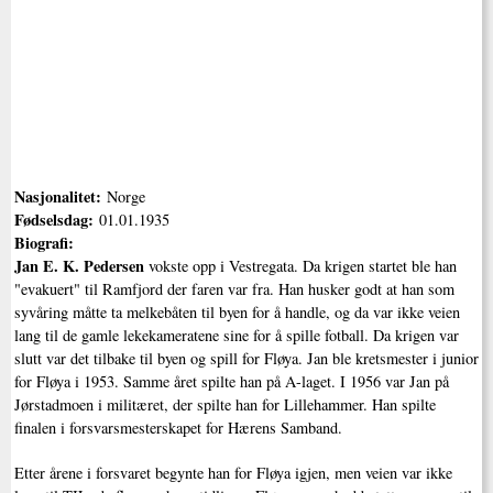
Nasjonalitet:
Norge
Fødselsdag:
01.01.1935
Biografi:
Jan E. K. Pedersen
vokste opp i Vestregata. Da krigen startet ble han
"evakuert" til Ramfjord der faren var fra. Han husker godt at han som
syvåring måtte ta melkebåten til byen for å handle, og da var ikke veien
lang til de gamle lekekameratene sine for å spille fotball. Da krigen var
slutt var det tilbake til byen og spill for Fløya. Jan ble kretsmester i junior
for Fløya i 1953. Samme året spilte han på A-laget. I 1956 var Jan på
Jørstadmoen i militæret, der spilte han for Lillehammer. Han spilte
finalen i forsvarsmesterskapet for Hærens Samband.
Etter årene i forsvaret begynte han for Fløya igjen, men veien var ikke