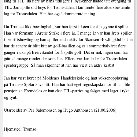
lang til TIL, da flere av hans tidligere Fløyavenner hadde tatt overgang til
TIL. Jan spilte old boys for Tromsdalen. Han trente flere aldersbestemte
lag for Tromsdalen. Han har også dommerutdanning.
Da Tromsø fikk bowlinghall, var han først i køen for å begynne å spille.
Han var formann i Arctic Strike i flere år. I mange år var han årets spiller
i bedriftsbowling og han spiller enda aktiv for Skansen Bowlingklubb. Jan
har de senere år blitt bitt av golf-basillen og er i sommerhalvåret flere
ganger i uka på Breivikeidet for å spille golf. Det er nok ingen som har
gått så mange runder der som Jan. Ellers var Jan leder for Tromsdalen
speidergruppe. Så man skjønner at han har vært en aktiv krabat.
Jan har vært lærer på Moldenes Handelsskole og hatt voksenopplæring
på Tromsø Sjøfartsavsnitt. Han har hatt eget regnskapskontor til han ble
pensjonist. Fremdeles er han ekte TIL-patriot og følger med laget i tykt
og tynt.
Utarbeidet av Per Salomonsen og Hugo Anthonsen (21.06.2006)
Hjemsted: Tromsø