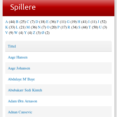
Spillere
A
(44)
B
(25)
C
(7)
D
(18)
E
(36)
F
(11)
G
(19)
H
(41)
I
(11)
J
(52)
K
(33)
L
(21)
M
(36)
N
(7)
O
(20)
P
(17)
R
(34)
S
(44)
T
(50)
U
(3)
V
(9)
W
(4)
Y
(4)
Z
(3)
Ø
(2)
Tittel
Aage Hansen
Aage Johansen
Abdulaye M`Baye
Abubakarr Sedi Kinteh
Adam Ørn Arnason
Adnan Causevic