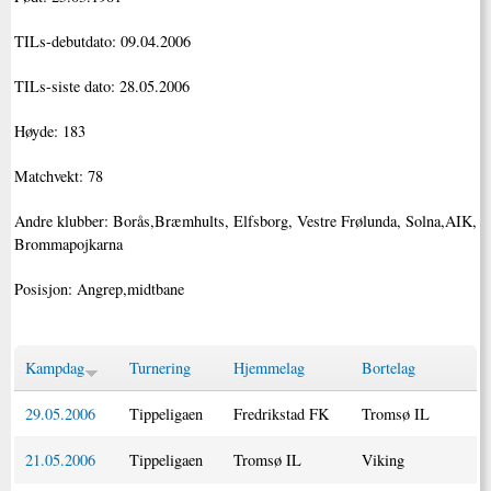
TILs-debutdato: 09.04.2006
TILs-siste dato: 28.05.2006
Høyde: 183
Matchvekt: 78
Andre klubber: Borås,Bræmhults, Elfsborg, Vestre Frølunda, Solna,AIK,
Brommapojkarna
Posisjon: Angrep,midtbane
Kampdag
Turnering
Hjemmelag
Bortelag
29.05.2006
Tippeligaen
Fredrikstad FK
Tromsø IL
21.05.2006
Tippeligaen
Tromsø IL
Viking