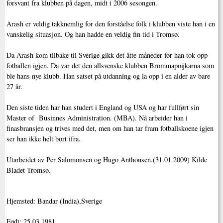
forsvant fra klubben på dagen, midt i 2006 sesongen.
Arash er veldig takknemlig for den forståelse folk i klubben viste han i en
vanskelig situasjon. Og han hadde en veldig fin tid i Tromsø.
Da Arash kom tilbake til Sverige gikk det åtte måneder før han tok opp
fotballen igjen. Da var det den allsvenske klubben Brommapoijkarna som
ble hans nye klubb. Han satset på utdanning og la opp i en alder av bare
27 år.
Den siste tiden har han studert i England og USA og har fullført sin
Master of Businnes Administration. (MBA). Nå arbeider han i
finasbransjen og trives med det, men om han tar fram fotballskoene igjen
ser han ikke helt bort ifra.
Utarbeidet av Per Salomonsen og Hugo Anthonsen.(31.01.2009) Kilde
Bladet Tromsø.
Hjemsted: Bandar (India),Sverige
Født: 25.03.1981