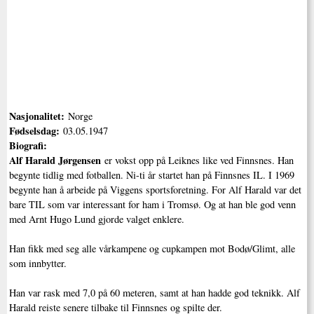
Nasjonalitet:
Norge
Fødselsdag:
03.05.1947
Biografi:
Alf Harald Jørgensen
er vokst opp på Leiknes like ved Finnsnes. Han
begynte tidlig med fotballen. Ni-ti år startet han på Finnsnes IL. I 1969
begynte han å arbeide på Viggens sportsforetning. For Alf Harald var det
bare TIL som var interessant for ham i Tromsø. Og at han ble god venn
med Arnt Hugo Lund gjorde valget enklere.
Han fikk med seg alle vårkampene og cupkampen mot Bodø/Glimt, alle
som innbytter.
Han var rask med 7,0 på 60 meteren, samt at han hadde god teknikk. Alf
Harald reiste senere tilbake til Finnsnes og spilte der.