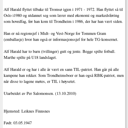
Alf Harald flyttet tilbake til Tromsø igjen i 1971 - 1972. Han flyttet så til
Oslo i1980 og utdannet seg som lærer med økonomi og markedsføring
som hovedfag, før han kom til Trondheim i 1986, der har han vært siden.
Han er nå regionsjef i Midt- og Vest-Norge for Tommen Gram
(emballasje) hvor han også er informasjonssjef for hele TG-konsernet.
Alf Harald har to barn (tvillinger) gutt og jente. Begge spilte fotball.
Marthe spilte på U18 landslaget.
Alf Harald er og har i alle år vært en sann TIL-patriot. Han går på alle
kampene han rekker. Som Trondheimsboer er han også RBK-patriot, men
når disse to lagene møtes, er TIL i høysetet.
Utarbeidet av Per Salomonsen. (13.10.2010)
Hjemsted: Leiknes Finnsnes
Født: 03.05.1947