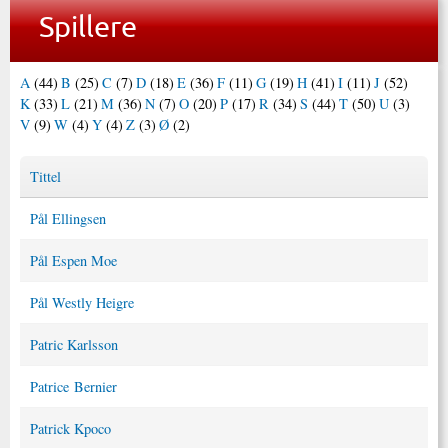
Spillere
A
(44)
B
(25)
C
(7)
D
(18)
E
(36)
F
(11)
G
(19)
H
(41)
I
(11)
J
(52)
K
(33)
L
(21)
M
(36)
N
(7)
O
(20)
P
(17)
R
(34)
S
(44)
T
(50)
U
(3)
V
(9)
W
(4)
Y
(4)
Z
(3)
Ø
(2)
Tittel
Pål Ellingsen
Pål Espen Moe
Pål Westly Heigre
Patric Karlsson
Patrice Bernier
Patrick Kpoco