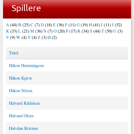
Spillere
A
(44)
B
(25)
C
(7)
D
(18)
E
(36)
F
(11)
G
(19)
H
(41)
I
(11)
J
(52)
K
(33)
L
(21)
M
(36)
N
(7)
O
(20)
P
(17)
R
(34)
S
(44)
T
(50)
U
(3)
V
(9)
W
(4)
Y
(4)
Z
(3)
Ø
(2)
Tittel
Håkon Hemmingsen
Håkon Kjæve
Håkon Nilsen
Halvard Kildalsen
Halvard Olsen
Halvdan Kræmer