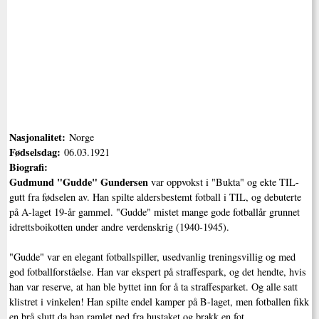
Nasjonalitet:
Norge
Fødselsdag:
06.03.1921
Biografi:
Gudmund "Gudde" Gundersen
var oppvokst i "Bukta" og ekte TIL-
gutt fra fødselen av. Han spilte aldersbestemt fotball i TIL, og debuterte
på A-laget 19-år gammel. "Gudde" mistet mange gode fotballår grunnet
idrettsboikotten under andre verdenskrig (1940-1945).
"Gudde" var en elegant fotballspiller, usedvanlig treningsvillig og med
god fotballforståelse. Han var ekspert på straffespark, og det hendte, hvis
han var reserve, at han ble byttet inn for å ta straffesparket. Og alle satt
klistret i vinkelen! Han spilte endel kamper på B-laget, men fotballen fikk
en brå slutt da han ramlet ned fra hustaket og brakk en fot.