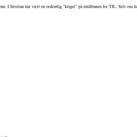
ene. Christian har vært en ordentlig "kriger" på midtbanen for TIL. Selv om ha