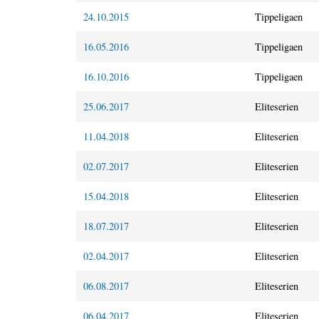
24.10.2015
Tippeligaen
16.05.2016
Tippeligaen
16.10.2016
Tippeligaen
25.06.2017
Eliteserien
11.04.2018
Eliteserien
02.07.2017
Eliteserien
15.04.2018
Eliteserien
18.07.2017
Eliteserien
02.04.2017
Eliteserien
06.08.2017
Eliteserien
06.04.2017
Eliteserien