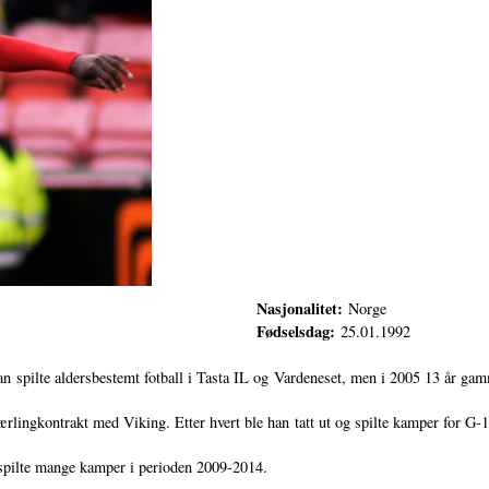
Nasjonalitet:
Norge
Fødselsdag:
25.01.1992
 spilte aldersbestemt fotball i Tasta IL og Vardeneset, men i 2005 13 år gamm
ærlingkontrakt med Viking. Etter hvert ble han tatt ut og spilte kamper for G
spilte mange kamper i perioden 2009-2014.