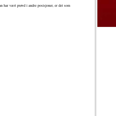
n har vært prøvd i andre posisjoner, er det som