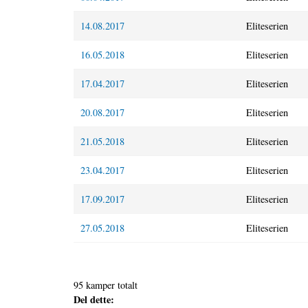
14.08.2017
Eliteserien
16.05.2018
Eliteserien
17.04.2017
Eliteserien
20.08.2017
Eliteserien
21.05.2018
Eliteserien
23.04.2017
Eliteserien
17.09.2017
Eliteserien
27.05.2018
Eliteserien
95 kamper totalt
Del dette: