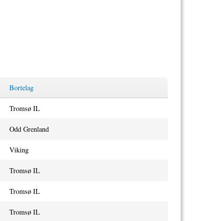
Bortelag
Tromsø IL
Odd Grenland
Viking
Tromsø IL
Tromsø IL
Tromsø IL