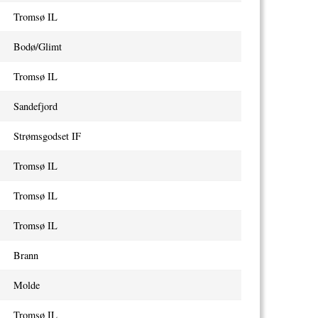
Tromsø IL
Bodø/Glimt
Tromsø IL
Sandefjord
Strømsgodset IF
Tromsø IL
Tromsø IL
Tromsø IL
Brann
Molde
Tromsø IL