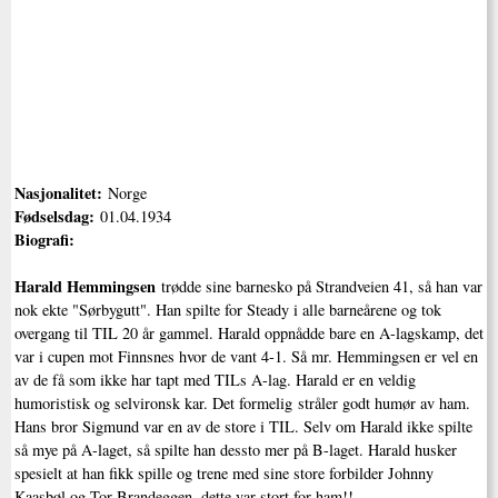
Nasjonalitet:
Norge
Fødselsdag:
01.04.1934
Biografi:
Harald Hemmingsen
trødde sine barnesko på Strandveien 41, så han var
nok ekte "Sørbygutt". Han spilte for Steady i alle barneårene og tok
overgang til TIL 20 år gammel. Harald oppnådde bare en A-lagskamp, det
var i cupen mot Finnsnes hvor de vant 4-1. Så mr. Hemmingsen er vel en
av de få som ikke har tapt med TILs A-lag. Harald er en veldig
humoristisk og selvironsk kar. Det formelig stråler godt humør av ham.
Hans bror Sigmund var en av de store i TIL. Selv om Harald ikke spilte
så mye på A-laget, så spilte han dessto mer på B-laget. Harald husker
spesielt at han fikk spille og trene med sine store forbilder Johnny
Kaasbøl og Tor Brandeggen, dette var stort for ham!!