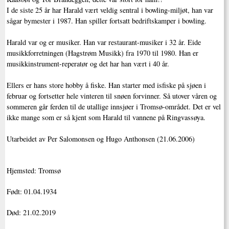
I de siste 25 år har Harald vært veldig sentral i bowling-miljøt, han var
sågar bymester i 1987. Han spiller fortsatt bedriftskamper i bowling.
Harald var og er musiker. Han var restaurant-musiker i 32 år. Eide
musikkforretningen (Hagstrøm Musikk) fra 1970 til 1980. Han er
musikkinstrument-reperatør og det har han vært i 40 år.
Ellers er hans store hobby å fiske. Han starter med isfiske på sjøen i
februar og fortsetter hele vinteren til snøen forvinner. Så utover våren og
sommeren går ferden til de utallige innsjøer i Tromsø-området. Det er vel
ikke mange som er så kjent som Harald til vannene på Ringvassøya.
Utarbeidet av Per Salomonsen og Hugo Anthonsen (21.06.2006)
Hjemsted: Tromsø
Født: 01.04.1934
Død: 21.02.2019