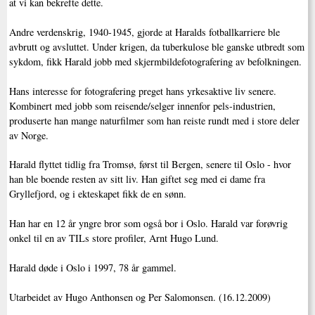
at vi kan bekrefte dette.
Andre verdenskrig, 1940-1945, gjorde at Haralds fotballkarriere ble
avbrutt og avsluttet. Under krigen, da tuberkulose ble ganske utbredt som
sykdom, fikk Harald jobb med skjermbildefotografering av befolkningen.
Hans interesse for fotografering preget hans yrkesaktive liv senere.
Kombinert med jobb som reisende/selger innenfor pels-industrien,
produserte han mange naturfilmer som han reiste rundt med i store deler
av Norge.
Harald flyttet tidlig fra Tromsø, først til Bergen, senere til Oslo - hvor
han ble boende resten av sitt liv. Han giftet seg med ei dame fra
Gryllefjord, og i ekteskapet fikk de en sønn.
Han har en 12 år yngre bror som også bor i Oslo. Harald var forøvrig
onkel til en av TILs store profiler, Arnt Hugo Lund.
Harald døde i Oslo i 1997, 78 år gammel.
Utarbeidet av Hugo Anthonsen og Per Salomonsen. (16.12.2009)