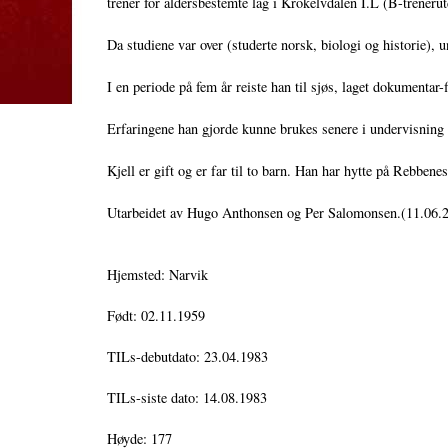
trener for aldersbestemte lag i Krokelvdalen I.L (B-treneru
Da studiene var over (studerte norsk, biologi og historie),
I en periode på fem år reiste han til sjøs, laget dokumentar-fi
Erfaringene han gjorde kunne brukes senere i undervisning fo
Kjell er gift og er far til to barn. Han har hytte på Rebbenes
Utarbeidet av Hugo Anthonsen og Per Salomonsen.(11.06.
Hjemsted: Narvik
Født: 02.11.1959
TILs-debutdato: 23.04.1983
TILs-siste dato: 14.08.1983
Høyde: 177