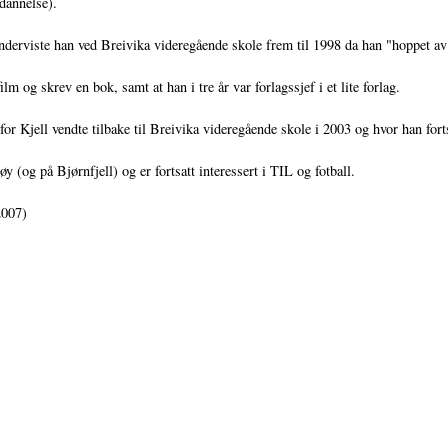
tdannelse).
 underviste han ved Breivika videregående skole frem til 1998 da han "hoppet av
lm og skrev en bok, samt at han i tre år var forlagssjef i et lite forlag.
r Kjell vendte tilbake til Breivika videregående skole i 2003 og hvor han forts
øy (og på Bjørnfjell) og er fortsatt interessert i TIL og fotball.
2007)