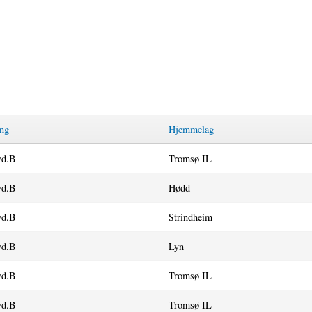
ing
Hjemmelag
vd.B
Tromsø IL
vd.B
Hødd
vd.B
Strindheim
vd.B
Lyn
vd.B
Tromsø IL
vd.B
Tromsø IL