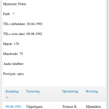
Hjemsted: Polen
Født: ?
TILs-debutdato: 26.04.1992
TILs-siste dato: 09.08.1992
Høyde: 178
Matchvekt: 75
Andre klubber:
Posisjon: spiss
Kampdag
Turnering
Hjemmelag
Bortelag
09.08.1992
Tippeligaen
Tromsø IL
Mjøndalen