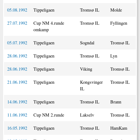
05.08.1992
Tippeligaen
Tromsø IL
Molde
27.07.1992
Cup NM 4.runde
Tromsø IL
Fyllingen
omkamp
05.07.1992
Tippeligaen
Sogndal
Tromsø IL
28.06.1992
Tippeligaen
Tromsø IL
Lyn
28.06.1992
Tippeligaen
Viking
Tromsø IL
21.06.1992
Tippeligaen
Kongsvinger
Tromsø IL
IL
14.06.1992
Tippeligaen
Tromsø IL
Brann
11.06.1992
Cup NM 2.runde
Lakselv
Tromsø IL
16.05.1992
Tippeligaen
Tromsø IL
HamKam