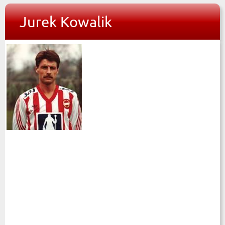
Jurek Kowalik