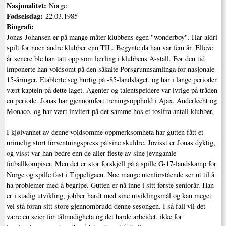
Nasjonalitet:
Norge
Fødselsdag:
22.03.1985
Biografi:
Jonas Johansen er på mange måter klubbens egen "wonderboy". Har aldri
spilt for noen andre klubber enn TIL. Begynte da han var fem år. Elleve
år senere ble han tatt opp som lærling i klubbens A-stall. Før den tid
imponerte han voldsomt på den såkalte Porsgrunnsamlinga for nasjonale
15-åringer. Etablerte seg hurtig på -85-landslaget, og har i lange perioder
vært kaptein på dette laget. Agenter og talentspeidere var ivrige på tråden
en periode. Jonas har gjennomført treningsopphold i Ajax, Anderlecht og
Monaco, og har vært invitert på det samme hos et tosifra antall klubber.
I kjølvannet av denne voldsomme oppmerksomheta har gutten fått et
urimelig stort forventningspress på sine skuldre. Jovisst er Jonas dyktig,
og visst var han bedre enn de aller fleste av sine jevngamle
fotballkompiser. Men det er stor forskjell på å spille G-17-landskamp for
Norge og spille fast i Tippeligaen. Noe mange utenforstående ser ut til å
ha problemer med å begripe. Gutten er nå inne i sitt første seniorår. Han
er i stadig utvikling, jobber hardt med sine utviklingsmål og kan meget
vel stå foran sitt store gjennombrudd denne sesongen. I så fall vil det
være en seier for tålmodigheta og det harde arbeidet, ikke for