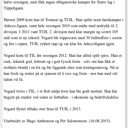
halve sesongen, men fikk ingen obligatoriske kamper for Starts lag i
Tippeligaen.
Høsten 2009 kom han til Tromsø og TUIL. Han spilte noen høstkamper i
Adecco-ligaen, samt hele sesongen 2010 som endte med nedrykk til 2.
divisjon. I 2011 vant TUIL 2. divisjon med klar margin og scoret 105
mål som er ny rekord. Vegard ble toppscorer med 30 fulltreffere i serien
og fire i cupen. TUIL rykket opp og var klar for Adeccoligaen igjen.
Vegard kom til TIL før sesongen 2012. Han har alltid spilt spiss. Han er
rask, teknisk god, lettrent og i god fysisk form - selv om han fikk et
tretthets-brudd i en fot og ble liggende etter rent treningsmessig. Nå er
han frisk og venter på at sjansen til å vise seg frem - noe han med sitt
talent vil få.
Vegard trives i TIL, i et flott miljø hvor han ble godt mottatt. Han har
begynt på studier ved siden av fotballen - i økonomi og bedriftsledelse.
Vegard flyttet tilbake over brua til TUIL i 2013.
Utarbeidet av Hugo Anthonsen og Per Salomonsen. (16.08.2015).