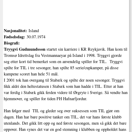
Nasjonalitet:
Island
Fødselsdag:
30.07.1974
Biografi:
Tryygvi Gudmundsson
startet sin karriere i KR Reykjavik. Han kom til
Tromsø Idrettslag fra Vestmannaeyar på Island i 1998. Tryggvi gjorde
seg etter kort tid bemerket som en anvendelig spiller for TIL. Tryggvi
spilte for TIL i tre sesonger, han spilte 85 serie/cupkamper, på disse
kampene scoret han hele 51 mål.
I 2001 tok han overgang til Stabæk og spilte der noen sesonger. Tryggvi
fikk aldri den heltestatusen i Stabæk som han hadde i TIL. Etter at han
var ferdig i Stabæk gikk ferden videre til Ørgryte i Sverige. Så vendte han
hjemmover, og spiller for tiden FH Hafnarfjordur.
Han følger med TIL og gleder seg over suksessen som TIL gjør om
dagen. Han har bare positive tanker om TIL, det var hans første klubb
utenlands. Det gikk litt opp og ned første sesongen, men så gikk det bare
oppover. Han synes det var en god stemning i klubben og oppholdet hans