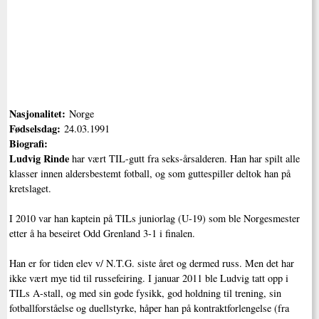
Nasjonalitet:
Norge
Fødselsdag:
24.03.1991
Biografi:
Ludvig Rinde
har vært TIL-gutt fra seks-årsalderen. Han har spilt alle
klasser innen aldersbestemt fotball, og som guttespiller deltok han på
kretslaget.
I 2010 var han kaptein på TILs juniorlag (U-19) som ble Norgesmester
etter å ha beseiret Odd Grenland 3-1 i finalen.
Han er for tiden elev v/ N.T.G. siste året og dermed russ. Men det har
ikke vært mye tid til russefeiring. I januar 2011 ble Ludvig tatt opp i
TILs A-stall, og med sin gode fysikk, god holdning til trening, sin
fotballforståelse og duellstyrke, håper han på kontraktforlengelse (fra