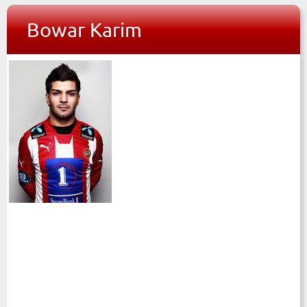
Bowar Karim