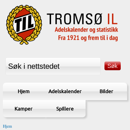
Hjem
Adelskalender
Bilder
Kamper
Spillere
Hjem