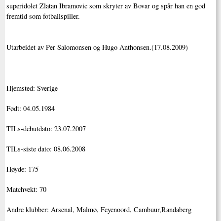
superidolet Zlatan Ibramovic som skryter av Bovar og spår han en god
fremtid som fotballspiller.
Utarbeidet av Per Salomonsen og Hugo Anthonsen.(17.08.2009)
Hjemsted: Sverige
Født: 04.05.1984
TILs-debutdato: 23.07.2007
TILs-siste dato: 08.06.2008
Høyde: 175
Matchvekt: 70
Andre klubber: Arsenal, Malmø, Feyenoord, Cambuur,Randaberg