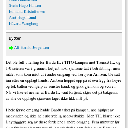
Svein Hugo Hansen
Edmund Kristoffersen
Arnt Hugo Lund
Håvard Wangberg
Bytter
Alf Harald Jørgensen
Det ble full uttelling for Bardu IL i TITO-kampen mot Tromsø IL, og
1-0 seieren var i grunnen fortjent nok, sjansene tatt i betraktning, men
målet som kom midt ut i andre omgang ved Torbjørn Arntzen, ble satt
inn etter en opplagt hands. Arntzen hoppet opp på et overlegg fra høyre
og tok ballen ved hjelp av venstre hånd, og gikk gjennom og scoret.
Når vi likevel nevner at Bardu IL vant fortjent, skjer det på bakgrunn
av alle de opplagte sjansene laget ikke fikk mål på.
I hele første omgang hadde Bardu taket på kampen, noe hjulpet av
medvinden og ikke helt ubetydelig nedoverbakke. Men TIL klarte ikke
å nyttiggjøre seg av disse fordelene i andre omgang. Fem minutter før
slutt frisknet gjestene noe til, hovedsakelig som følge av at Edmund