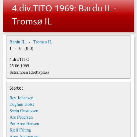
4.div.TITO 1969: Bardu IL -
Tromsø IL
Bardu IL
-
Tromsø IL
1
-
0
(
0
-
0
)
4.div.TITO
25.06.1969
Setermoen Idrettsplass
Startet
Roy Johansen
Dagfinn Holst
Svein Gustavsen
Are Pedersen
Per Arne Hansen
Kjell Falung
Arne Andreassen