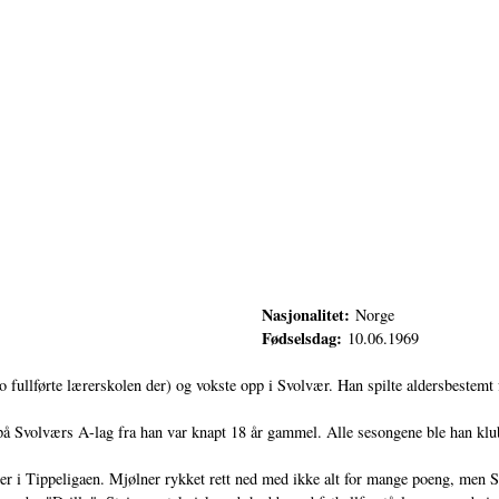
Nasjonalitet:
Norge
Fødselsdag:
10.06.1969
fullførte lærerskolen der) og vokste opp i Svolvær. Han spilte aldersbestemt f
te på Svolværs A-lag fra han var knapt 18 år gammel. Alle sesongene ble han kl
r i Tippeligaen. Mjølner rykket rett ned med ikke alt for mange poeng, men St