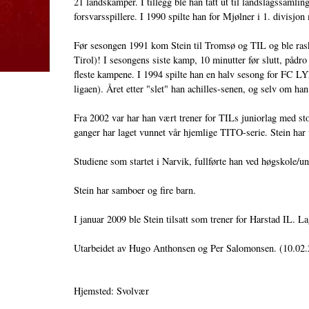
21 landskamper. I tillegg ble han tatt ut til landslagssamli
forsvarsspillere. I 1990 spilte han for Mjølner i 1. divisjo
Før sesongen 1991 kom Stein til Tromsø og TIL og ble rask
Tirol)! I sesongens siste kamp, 10 minutter før slutt, pådr
fleste kampene. I 1994 spilte han en halv sesong for FC LY
ligaen). Året etter "slet" han achilles-senen, og selv om ha
Fra 2002 var har han vært trener for TILs juniorlag med sto
ganger har laget vunnet vår hjemlige TITO-serie. Stein har v
Studiene som startet i Narvik, fullførte han ved høgskole/u
Stein har samboer og fire barn.
I januar 2009 ble Stein tilsatt som trener for Harstad IL. La
Utarbeidet av Hugo Anthonsen og Per Salomonsen. (10.02
Hjemsted: Svolvær