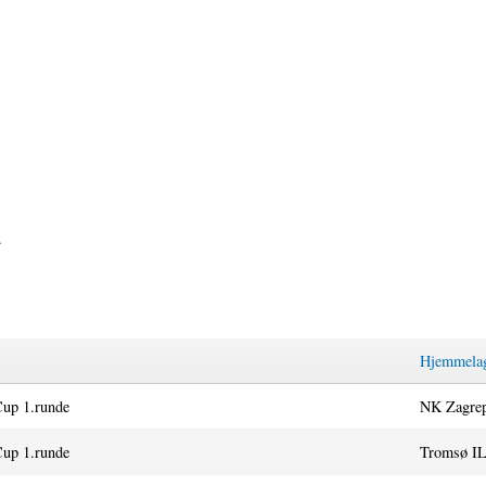
.
Hjemmela
up 1.runde
NK Zagre
up 1.runde
Tromsø I