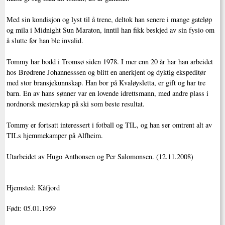
Med sin kondisjon og lyst til å trene, deltok han senere i mange gateløp
og mila i Midnight Sun Maraton, inntil han fikk beskjed av sin fysio om
å slutte før han ble invalid.
Tommy har bodd i Tromsø siden 1978. I mer enn 20 år har han arbeidet
hos Brødrene Johannesssen og blitt en anerkjent og dyktig ekspeditør
med stor bransjekunnskap. Han bor på Kvaløysletta, er gift og har tre
barn. En av hans sønner var en lovende idrettsmann, med andre plass i
nordnorsk mesterskap på ski som beste resultat.
Tommy er fortsatt interessert i fotball og TIL, og han ser omtrent alt av
TILs hjemmekamper på Alfheim.
Utarbeidet av Hugo Anthonsen og Per Salomonsen. (12.11.2008)
Hjemsted: Kåfjord
Født: 05.01.1959