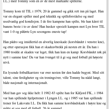
I.L.) med Tommy som en av de mest markante spillerne.
Tommy kom til TIL i 1979, 20 år gammel og gikk rett inn på laget. Han
var en elegant spiller med god teknikk og spilleforståelse og med
usedvanlig god kondisjon. I de fire kampene han spilte, ble han kåret til
banens beste i to av dem! Han husker spesielt kampen mot Lyn hvor TIL
vant 1-0 og påførte Lyn sesongens eneste tap!
Han pådro seg imidlertid en alvorlig kneskade (korsbåndet i venstre kne),
og etter operasjon fikk han et skadeavbrekk på nesten ett år. Da han i
1980 trodde at skaden var leget, fikk han kun en kamp: Korsbåndet røk på
nytt i samme kne! Da var han tvunget til å gi seg med fotball på høyeste
nivå.
En lysende fotballkarriere var over nesten før den hadde begynt. Med sitt
talent, sine ferdigheter og sin treningsiver, ville Tommy ha nådd langt,
både nasjonalt og internasjonalt.
Med han gav seg ikke helt: I 1982-83 spilte han for Kåfjord FK., i 1984
var han spillende hjelpetrener i Lyngen I.L. og i 1985 var han spillende
trener for Laksvatn I.L. Da fikk han samme korsbåndskade i høyre kne og
måtte gi seg med all fotball, 26 år gammel.