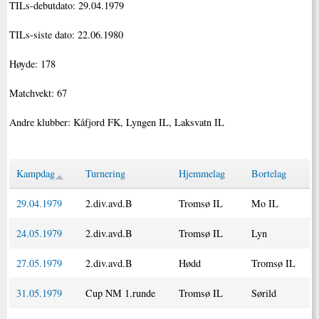
TILs-debutdato: 29.04.1979
TILs-siste dato: 22.06.1980
Høyde: 178
Matchvekt: 67
Andre klubber: Kåfjord FK, Lyngen IL, Laksvatn IL
Kampdag
Turnering
Hjemmelag
Bortelag
29.04.1979
2.div.avd.B
Tromsø IL
Mo IL
24.05.1979
2.div.avd.B
Tromsø IL
Lyn
27.05.1979
2.div.avd.B
Hødd
Tromsø IL
31.05.1979
Cup NM 1.runde
Tromsø IL
Sørild