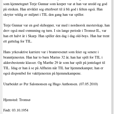
som kjennetegnet Terje Gunnar som keeper var at han var uredd og god
på streken. Han utviklet seg etterhvert til å bli god i felten også. Han
skryter veldig av miljøet i TIL den gang han var spiller.
Terje Gunnar var en god skihopper, var med i nordnorsk mesterskap, han
drev også med svømming og turn. I sin lange periode i Tromsø IL, var
han ett halvt år i Skarp. Han spiller den dag i dag old-boys. Han har trent
ett guttelag for TIL.
Hans yrkesaktive karriere var i brannvesenet som feier og senere i
branntjenesten. Han har to barn Marius 32 år, han har spilt for TIL i
aldersbestemte klasser. Og Marthe 29 år som har spilt på jentelaget til
TIL. Idag er han å se på Alfheim når TIL har hjemmekamper, han er
også disponibel for vakttjenesten på hjemmekampene.
Utarbeidet av Per Salomonsen og Hugo Anthonsen. (07.05.2010)
Hjemsted: Tromsø
Født: 03.10.1954