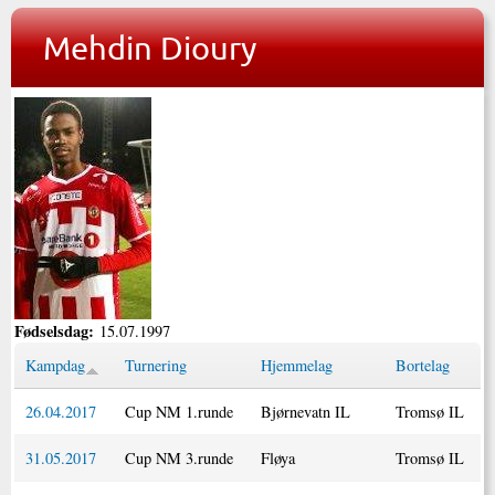
Mehdin Dioury
Fødselsdag:
15.07.1997
Kampdag
Turnering
Hjemmelag
Bortelag
26.04.2017
Cup NM 1.runde
Bjørnevatn IL
Tromsø IL
31.05.2017
Cup NM 3.runde
Fløya
Tromsø IL