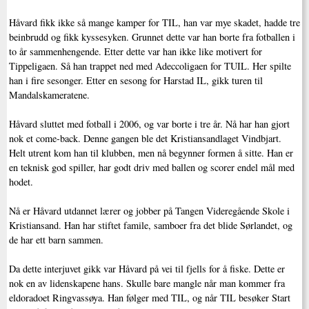
Håvard fikk ikke så mange kamper for TIL, han var mye skadet, hadde tre
beinbrudd og fikk kyssesyken. Grunnet dette var han borte fra fotballen i
to år sammenhengende. Etter dette var han ikke like motivert for
Tippeligaen. Så han trappet ned med Adeccoligaen for TUIL. Her spilte
han i fire sesonger. Etter en sesong for Harstad IL, gikk turen til
Mandalskameratene.
Håvard sluttet med fotball i 2006, og var borte i tre år. Nå har han gjort
nok et come-back. Denne gangen ble det Kristiansandlaget Vindbjart.
Helt utrent kom han til klubben, men nå begynner formen å sitte. Han er
en teknisk god spiller, har godt driv med ballen og scorer endel mål med
hodet.
Nå er Håvard utdannet lærer og jobber på Tangen Videregående Skole i
Kristiansand. Han har stiftet famile, samboer fra det blide Sørlandet, og
de har ett barn sammen.
Da dette interjuvet gikk var Håvard på vei til fjells for å fiske. Dette er
nok en av lidenskapene hans. Skulle bare mangle når man kommer fra
eldoradoet Ringvassøya. Han følger med TIL, og når TIL besøker Start