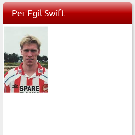
Per Egil Swift