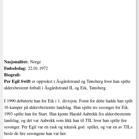
Nasjonalitet:
Norge
Fødselsdag:
22.01.1972
Biografi:
Per Egil Swift
er oppvokst i Åsgårdstrand og Tønsberg hvor han spilte
aldersbestemt fotball i Åsgårdstrand IL og Eik, Tønsberg.
I 1990 debuterte han for Eik i 1. divisjon. Forut for dette hadde han spilt
16 kamper på aldersbestemte landslag. Han spilte tre sesonger for Eik.
1993 spilte han for Start. Han kjente Harald Aabrekk fra aldersbestemte
landslag, og det var Aabrekk som fikk han til TIL hvor han spilte fire
sesonger. Per Egil var en rask og teknisk god spiller, og var en av TILs
beste de fire sesongene han var her.