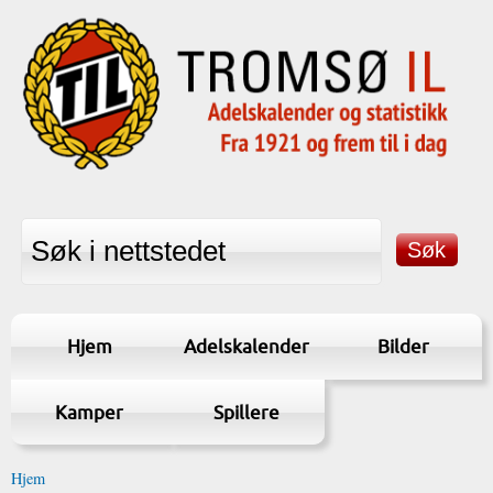
Hjem
Adelskalender
Bilder
Kamper
Spillere
Hjem