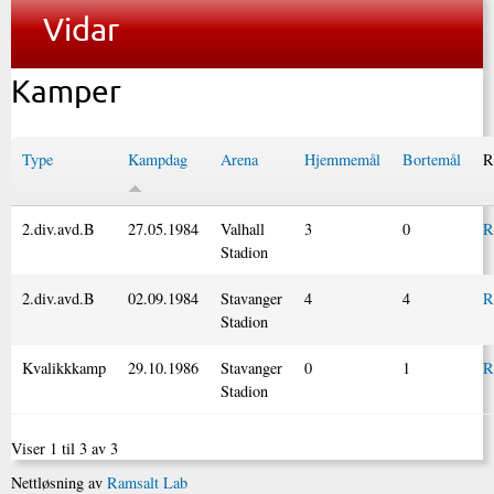
Vidar
Kamper
Type
Kampdag
Arena
Hjemmemål
Bortemål
R
2.div.avd.B
27.05.1984
Valhall
3
0
R
Stadion
2.div.avd.B
02.09.1984
Stavanger
4
4
R
Stadion
Kvalikkkamp
29.10.1986
Stavanger
0
1
R
Stadion
Viser 1 til 3 av 3
Nettløsning av
Ramsalt Lab