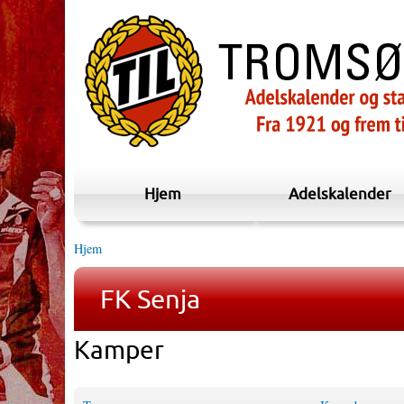
Hjem
Adelskalender
Hjem
FK Senja
Kamper