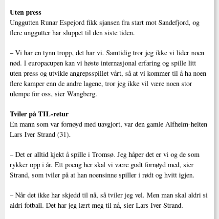
Uten press
Unggutten Runar Espejord fikk sjansen fra start mot Sandefjord, og
flere unggutter har sluppet til den siste tiden.
– Vi har en tynn tropp, det har vi. Samtidig tror jeg ikke vi lider noen
nød. I europacupen kan vi høste internasjonal erfaring og spille litt
uten press og utvikle angrepsspillet vårt, så at vi kommer til å ha noen
flere kamper enn de andre lagene, tror jeg ikke vil være noen stor
ulempe for oss, sier Wangberg.
Tviler på TIL-retur
En mann som var fornøyd med uavgjort, var den gamle Alfheim-helten
Lars Iver Strand (31).
– Det er alltid kjekt å spille i Tromsø. Jeg håper det er vi og de som
rykker opp i år. Ett poeng her skal vi være godt fornøyd med, sier
Strand, som tviler på at han noensinne spiller i rødt og hvitt igjen.
– Når det ikke har skjedd til nå, så tviler jeg vel. Men man skal aldri si
aldri fotball. Det har jeg lært meg til nå, sier Lars Iver Strand.