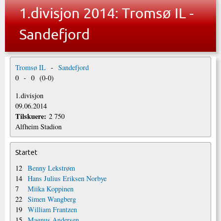
1.divisjon 2014: Tromsø IL -
Sandefjord
Tromsø IL
-
Sandefjord
0
-
0
(
0
-
0
)
1.divisjon
09.06.2014
Tilskuere:
2 750
Alfheim Stadion
Startet
12
Benny Lekstrøm
14
Hans Julius Eriksen Norbye
7
Miika Koppinen
22
Simen Wangberg
19
William Frantzen
15
Magnus Andersen