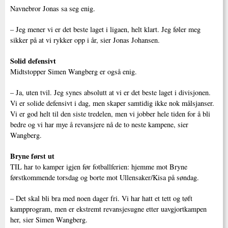
Navnebror Jonas sa seg enig.
– Jeg mener vi er det beste laget i ligaen, helt klart. Jeg føler meg
sikker på at vi rykker opp i år, sier Jonas Johansen.
Solid defensivt
Midtstopper Simen Wangberg er også enig.
– Ja, uten tvil. Jeg synes absolutt at vi er det beste laget i divisjonen.
Vi er solide defensivt i dag, men skaper samtidig ikke nok målsjanser.
Vi er god helt til den siste tredelen, men vi jobber hele tiden for å bli
bedre og vi har mye å revansjere nå de to neste kampene, sier
Wangberg.
Bryne først ut
TIL har to kamper igjen før fotballferien: hjemme mot Bryne
førstkommende torsdag og borte mot Ullensaker/Kisa på søndag.
– Det skal bli bra med noen dager fri. Vi har hatt et tett og tøft
kampprogram, men er ekstremt revansjesugne etter uavgjortkampen
her, sier Simen Wangberg.