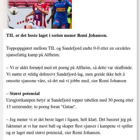
TIL er det beste laget i serien mener Remi Johansen.
Toppoppgjøret mellom TIL og Sandefjord endte 0-0 etter en særdeles
sjansefattig kamp på Alfheim.
– Vi er aldri fornøyd med ett poeng på Alfheim, så dette var skuffende.
Vi møtte et veldig defensivt Sandefjord-lag, men greide ikke helt å
omsette sjansene våre, så det må vi jobbe med, sier Remi Johansen
Størst potensial
–
Uavgjortkampen betyr at Sandefjord topper tabellen med 30 poeng etter
13 serierunder, to poeng foran "Gutan".
– Jeg mener vi er det beste laget i ligaen, helt klart. Det baserer jeg på
faktumet at vi har mest ball og skaper flest sjanser i kampene vi spiller
og er laget med størst potensial, sier Remi Johansen.