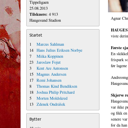
Tippeligaen
25.08.2013
Tilskuere:
4 913
Agnar Chri
Haugesund Stadion
HAUGES
Startet
viste deri
1
Marcus Sahlman
Første sj
14
Hans Julius Eriksen Norbye
En skikkel
7
Miika Koppinen
frispark s
23
Jaroslaw Fojut
før lagene
3
Kent Are Antonsen
15
Magnus Andersen
Andreomga
17
Remi Johansen
Haugesund,
8
Thomas Kind Bendiksen
18
Joshua Philip Pritchard
Skjerve r
5
Morten Moldskred
Haugesund 
13
Zdenek Ondrášek
var ikke p
og fikk en
senere var
Bytter
for da han 