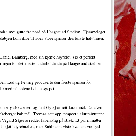
 tok i mot gutta fra nord på Haugesund Stadion. Hjemmelaget
ldabyen kom ikke til noen store sjanser den første halvtimen.
aniel Bamberg, med sin kjente høyrefot, slo et perfekt
ringen for det eneste underholdende på Haugesund stadion
ir Ludvig Fevang produserte den første sjansen for
ke med på notene i det angrepet.
amberg slo corner, og fant Gytkjær rett foran mål. Dansken
aakeberget bak mål. Tromsø satt opp tempoet i sluttminuttene,
 Vegard Skjerve reddet fabelaktig på strek. Et par minutter
old skjøt høyrebacken, men Sahlmann viste hva han var god