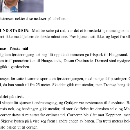
stensen nekter å se nedover på tabellen.
UND STADION
: Med tre seire på rad, var det et formsterkt hjemmelag som
mot ikke medaljeform de første minuttene. Presisjonen satt ikke, og laget fra si
anse – første mål
ig tam førsteomgang tok seg litt opp da dommeren ga frispark til Haugesund. D
om traff pannebrasken til Haugesunds, Dusan Cvetinovic. Dermed stod nysigne
 gikk i garderoben.
ngen fortsatte i samme spor som førsteomgangen, med mange feilpasninger. Ge
 da han smalt til fra 25 meter. Skuddet gikk rett utenfor, men Tromsø hang ik
eddet på strek
skapte litt sjanser i andreomgang, og Gytkjær var nestemann til å avslutte. B
resis nok, og headingen gikk utenfor, til stor skuffelse fra dansken selv, og M
 corner drøye ti minutter før ordinær tid. Corneren ble slått mot Koppinen, men
 Skjerve lysten på å vise seg frem i andre enden av banen. Fra tretti meters h
slo ballen ut til corner.