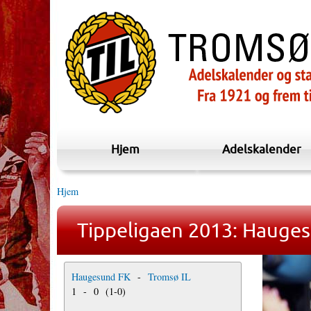
Hjem
Adelskalender
Hjem
Tippeligaen 2013: Hauges
Haugesund FK
-
Tromsø IL
1
-
0
(
1
-
0
)