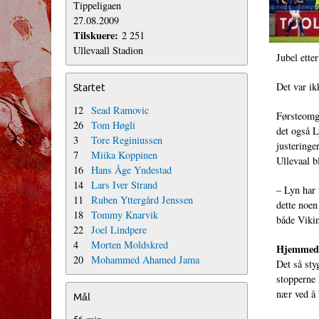
Tippeligaen
27.08.2009
Tilskuere:
2 251
Ullevaall Stadion
Jubel ette
Det var ik
Startet
12
Sead Ramovic
Førsteomga
26
Tom Høgli
det også L
3
Tore Reginiussen
justeringe
7
Miika Koppinen
Ullevaal b
16
Hans Åge Yndestad
14
Lars Iver Strand
– Lyn har 
11
Ruben Yttergård Jenssen
dette noen
18
Tommy Knarvik
både Viki
22
Joel Lindpere
4
Morten Moldskred
Hjemmed
20
Mohammed Ahamed Jama
Det så sty
stopperne
nær ved å 
Mål