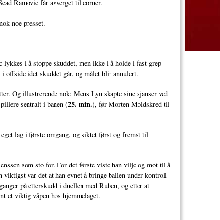
ead Ramovic får avverget til corner.
gnok noe presset.
 lykkes i å stoppe skuddet, men ikke i å holde i fast grep –
i offside idet skuddet går, og målet blir annulert.
tter. Og illustrerende nok: Mens Lyn skapte sine sjanser ved
25. min.
illere sentralt i banen (
), før Morten Moldskred til
et lag i første omgang, og siktet først og fremst til
enssen som sto for. For det første viste han vilje og mot til å
viktigst var det at han evnet å bringe ballen under kontroll
nger på etterskudd i duellen med Ruben, og etter at
vant et viktig våpen hos hjemmelaget.