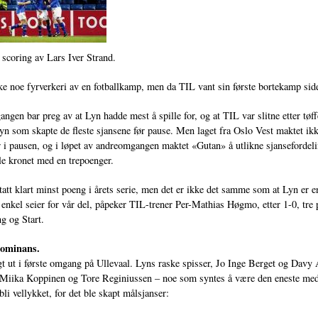
r scoring av Lars Iver Strand.
ke noe fyrverkeri av en fotballkamp, men da TIL vant sin første bortekamp side
ngen bar preg av at Lyn hadde mest å spille for, og at TIL var slitne etter 
yn som skapte de fleste sjansene før pause. Men laget fra Oslo Vest maktet ikke 
r i pausen, og i løpet av andreomgangen maktet «Gutan» å utlikne sjansefordeling
le kronet med en trepoenger.
tatt klart minst poeng i årets serie, men det er ikke det samme som at Lyn er en
 enkel seier for vår del, påpeker TIL-trener Per-Mathias Høgmo, etter 1-0, tre p
ng og Start.
ominans.
gt ut i første omgang på Ullevaal. Lyns raske spisser, Jo Inge Berget og Davy
 Miika Koppinen og Tore Reginiussen – noe som syntes å være den eneste me
bli vellykket, for det ble skapt målsjanser: