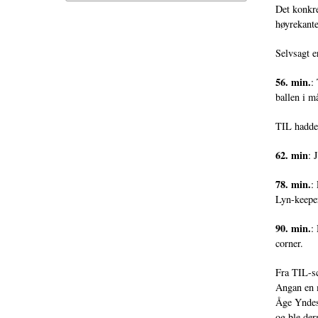
Det konkre
høyrekante
Selvsagt e
56. min.
:
ballen i m
TIL hadde 
62. min
: 
78. min.
:
Lyn-keepe
90. min.
:
corner.
Fra TIL-sc
Angan en m
Åge Yndest
og ble der