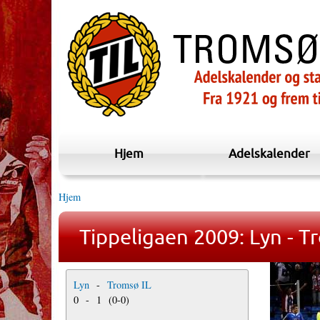
Hjem
Adelskalender
Hjem
Tippeligaen 2009: Lyn - T
Lyn
-
Tromsø IL
0
-
1
(
0
-
0
)