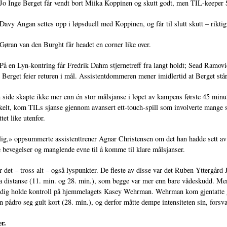
Jo Inge Berget får vendt bort Miika Koppinen og skutt godt, men TIL-keeper S
Davy Angan settes opp i løpsduell med Koppinen, og får til slutt skutt – rikti
Gøran van den Burght får headet en corner like over.
På en Lyn-kontring får Fredrik Dahm stjernetreff fra langt holdt; Sead Ramovic
 Berget feier returen i mål. Assistentdommeren mener imidlertid at Berget står 
 side skapte ikke mer enn én stor målsjanse i løpet av kampens første 45 minu
nkelt, kom TILs sjanse gjennom avansert ett-touch-spill som involverte mange sp
ttet like utenfor.
lig,» oppsummerte assistenttrener Agnar Christensen om det han hadde sett av eg
bevegelser og manglende evne til å komme til klare målsjanser.
r det – tross alt – også lyspunkter. De fleste av disse var det Ruben Yttergård J
ra distanse (11. min. og 28. min.), som begge var mer enn bare vådeskudd. Men 
idig holde kontroll på hjemmelagets Kasey Wehrman. Wehrman kom gjentatte ga
en pådro seg gult kort (28. min.), og derfor måtte dempe intensiteten sin, fors
r.