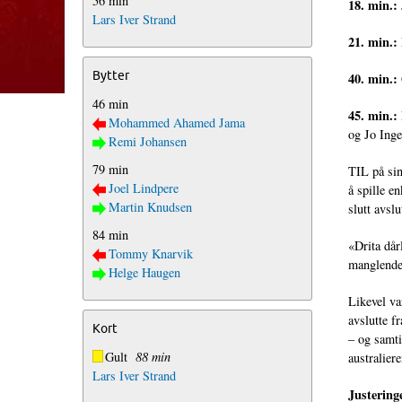
56 min
18. min.:
Lars Iver Strand
21. min.:
Bytter
40. min.:
46 min
45. min.:
Mohammed Ahamed Jama
og Jo Inge
Remi Johansen
79 min
TIL på sin
Joel Lindpere
å spille e
Martin Knudsen
slutt avslu
84 min
«Drita dår
Tommy Knarvik
manglende 
Helge Haugen
Likevel va
avslutte f
Kort
– og samt
Gult
88 min
australier
Lars Iver Strand
Justeringe