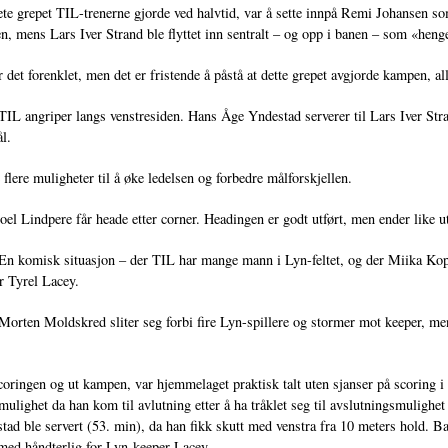
te grepet TIL-trenerne gjorde ved halvtid, var å sette innpå Remi Johansen
n, mens Lars Iver Strand ble flyttet inn sentralt – og opp i banen – som «h
r det forenklet, men det er fristende å påstå at dette grepet avgjorde kampen, 
 TIL angriper langs venstresiden. Hans Åge Yndestad serverer til Lars Iver Stra
ål.
flere muligheter til å øke ledelsen og forbedre målforskjellen.
Joel Lindpere får heade etter corner. Headingen er godt utført, men ender like u
 En komisk situasjon – der TIL har mange mann i Lyn-feltet, og der Miika Koppi
r Tyrel Lacey.
 Morten Moldskred sliter seg forbi fire Lyn-spillere og stormer mot keeper, men b
oringen og ut kampen, var hjemmelaget praktisk talt uten sjanser på scoring
ulighet da han kom til avlutning etter å ha tråklet seg til avslutningsmulighe
ad ble servert (53. min), da han fikk skutt med venstra fra 10 meters hold. Ball
med håndterlig for Lyn-keeper Lacey.