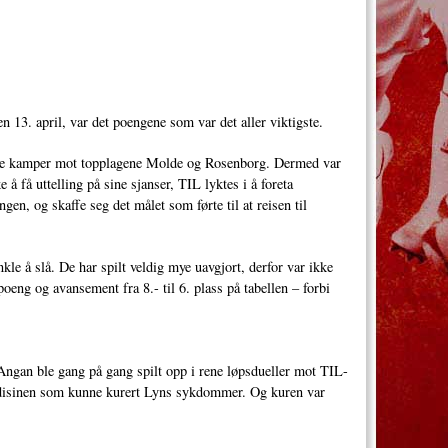
n 13. april, var det poengene som var det aller viktigste.
tøffe kamper mot topplagene Molde og Rosenborg. Dermed var
å få uttelling på sine sjanser, TIL lyktes i å foreta
en, og skaffe seg det målet som førte til at reisen til
kle å slå. De har spilt veldig mye uavgjort, derfor var ikke
oeng og avansement fra 8.- til 6. plass på tabellen – forbi
 Angan ble gang på gang spilt opp i rene løpsdueller mot TIL-
disinen som kunne kurert Lyns sykdommer. Og kuren var