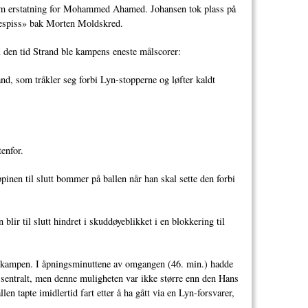
 som erstatning for Mohammed Ahamed. Johansen tok plass på
engespiss» bak Morten Moldskred.
all den tid Strand ble kampens eneste målscorer:
nd, som tråkler seg forbi Lyn-stopperne og løfter kaldt
tenfor.
nen til slutt bommer på ballen når han skal sette den forbi
lir til slutt hindret i skuddøyeblikket i en blokkering til
 i kampen. I åpningsminuttene av omgangen (46. min.) hadde
t sentralt, men denne muligheten var ikke større enn den Hans
en tapte imidlertid fart etter å ha gått via en Lyn-forsvarer,