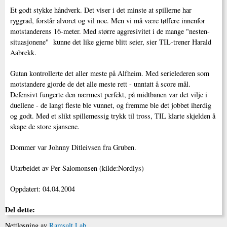
Et godt stykke håndverk. Det viser i det minste at spillerne har
ryggrad, forstår alvoret og vil noe. Men vi må være tøffere innenfor
motstanderens 16-meter. Med større aggresivitet i de mange "nesten-
situasjonene" kunne det like gjerne blitt seier, sier TIL-trener Harald
Aabrekk.
Gutan kontrollerte det aller meste på Alfheim. Med serielederen som
motstandere gjorde de det alle meste rett - unntatt å score mål.
Defensivt fungerte den nærmest perfekt, på midtbanen var det vilje i
duellene - de langt fleste ble vunnet, og fremme ble det jobbet iherdig
og godt. Med et slikt spillemessig trykk til tross, TIL klarte skjelden å
skape de store sjansene.
Dommer var Johnny Ditleivsen fra Gruben.
Utarbeidet av Per Salomonsen (kilde:Nordlys)
Oppdatert: 04.04.2004
Del dette:
Nettløsning av
Ramsalt Lab