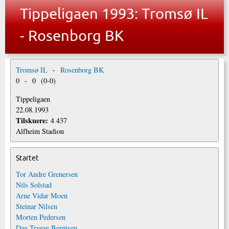
Tippeligaen 1993: Tromsø IL
- Rosenborg BK
Tromsø IL
-
Rosenborg BK
0
-
0
(
0
-
0
)
Tippeligaen
22.08.1993
Tilskuere:
4 437
Alfheim Stadion
Startet
Tor Andre Grenersen
Nils Solstad
Arne Vidar Moen
Steinar Nilsen
Morten Pedersen
Dag Trygve Berntsen