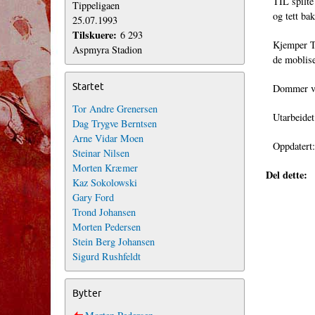
TIL spilte
Tippeligaen
og tett ba
25.07.1993
Tilskuere:
6 293
Kjemper TI
Aspmyra Stadion
de moblise
Startet
Dommer va
Tor Andre Grenersen
Utarbeidet
Dag Trygve Berntsen
Arne Vidar Moen
Oppdatert
Steinar Nilsen
Morten Kræmer
Del dette:
Kaz Sokolowski
Gary Ford
Trond Johansen
Morten Pedersen
Stein Berg Johansen
Sigurd Rushfeldt
Bytter