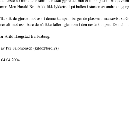
 de første 45 minuttene som man skal gjøre det mot et topplag som Bodø/Glimt.
kover. Men Harald Brattbakk fikk lykketreff på ballen i starten av andre omgang
L slik de gjorde mot oss i denne kampen, berger de plassen i massevis, sa G
rer alt mot oss, bare de nå ikke faller igjennom i den neste kampen. De må i 
r Arild Haugstad fra Faaberg.
 av Per Salomonsen (kilde:Nordlys)
: 04.04.2004