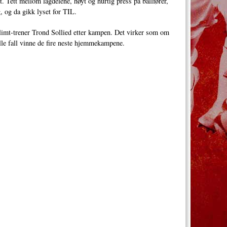
 Tett mellom lagdelene, høyt og hurtig press på ballfører,
, og da gikk lyset for TIL.
limt-trener Trond Sollied etter kampen. Det virker som om
alle fall vinne de fire neste hjemmekampene.