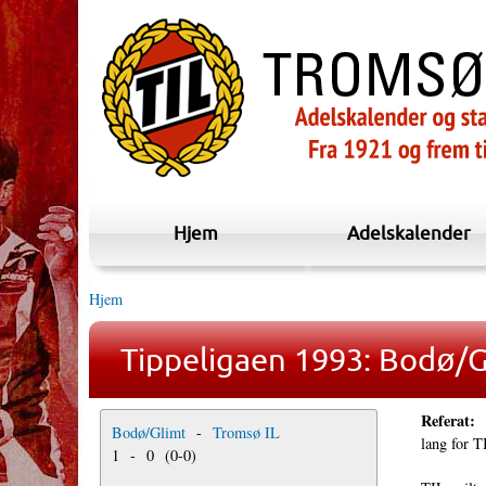
Hjem
Adelskalender
Hjem
Tippeligaen 1993: Bodø/G
Referat:
Bodø/Glimt
-
Tromsø IL
lang for T
1
-
0
(
0
-
0
)