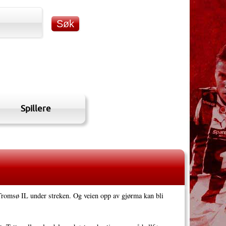
Spillere
Tromsø IL under streken. Og veien opp av gjørma kan bli