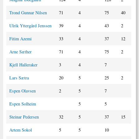
Trond Gunnar Nilsen
71
4
75
40
Ulrik Yttergård Jenssen
39
4
43
2
Fitim Azemi
33
4
37
12
Arne Sæther
71
4
75
2
Kjell Halleraker
3
4
7
Lars Sætra
20
5
25
2
Espen Olavsen
2
5
7
Espen Solheim
5
5
Steinar Pedersen
32
5
37
15
Artem Sokol
5
5
10