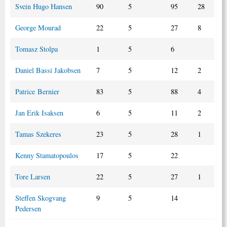
Svein Hugo Hansen
90
5
95
28
George Mourad
22
5
27
8
Tomasz Stolpa
1
5
6
Daniel Bassi Jakobsen
7
5
12
2
Patrice Bernier
83
5
88
4
Jan Erik Isaksen
6
5
11
2
Tamas Szekeres
23
5
28
1
Kenny Stamatopoulos
17
5
22
Tore Larsen
22
5
27
1
Steffen Skogvang
9
5
14
Pedersen