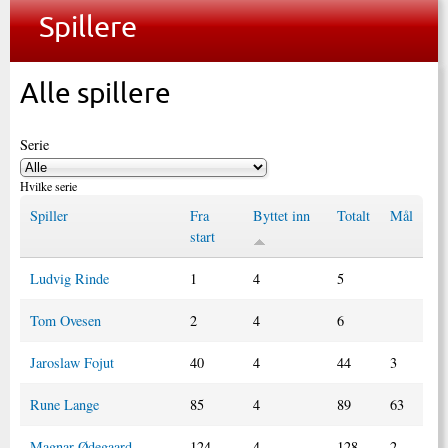
Spillere
Alle spillere
Serie
Hvilke serie
Spiller
Fra
Byttet inn
Totalt
Mål
start
Ludvig Rinde
1
4
5
Tom Ovesen
2
4
6
Jaroslaw Fojut
40
4
44
3
Rune Lange
85
4
89
63
Magnar Ødegaard
124
4
128
2