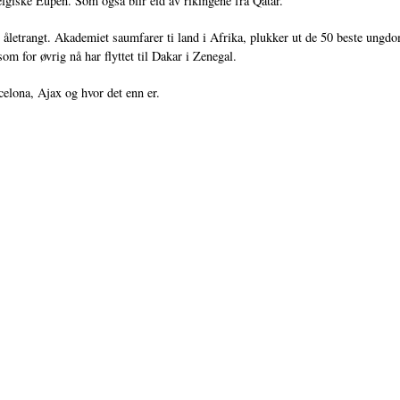
belgiske Eupen. Som også blir eid av rikingene fra Qatar.
r åletrangt. Akademiet saumfarer ti land i Afrika, plukker ut de 50 beste ungd
som for øvrig nå har flyttet til Dakar i Zenegal.
celona, Ajax og hvor det enn er.