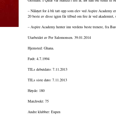
Germain. I Qatar var Hamza i fire år, før han ble sendt til 
– Nåløyet for å bli tatt opp som elev ved Aspire Academy e
20 beste av disse igjen får tilbud om fire år ved akademiet, 
– Aspire Academy henter inn verdens beste trenere, fra Bar
Utarbeidet av Per Salomonsen. 39.01.2014
Hjemsted: Ghana.
Født: 4.7.1994
TILs debutdato: 7.11.2013
TILs siste dato: 7.11.2013
Høyde: 180
Matchvekt: 75
Andre klubber: Eupen