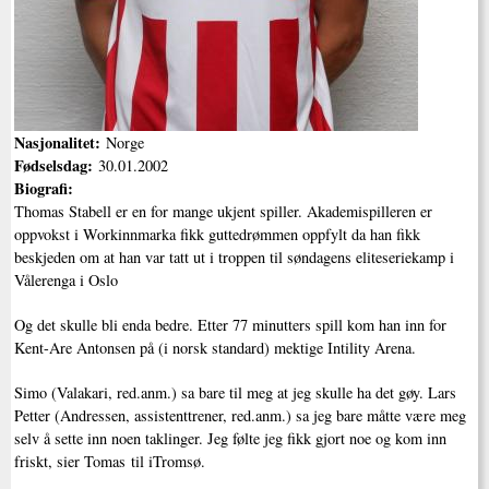
Nasjonalitet:
Norge
Fødselsdag:
30.01.2002
Biografi:
Thomas Stabell er en for mange ukjent spiller. Akademispilleren er
oppvokst i Workinnmarka fikk guttedrømmen oppfylt da han fikk
beskjeden om at han var tatt ut i troppen til søndagens eliteseriekamp i
Vålerenga i Oslo
Og det skulle bli enda bedre. Etter 77 minutters spill kom han inn for
Kent-Are Antonsen på (i norsk standard) mektige Intility Arena.
Simo (Valakari, red.anm.) sa bare til meg at jeg skulle ha det gøy. Lars
Petter (Andressen, assistenttrener, red.anm.) sa jeg bare måtte være meg
selv å sette inn noen taklinger. Jeg følte jeg fikk gjort noe og kom inn
friskt, sier Tomas til iTromsø.