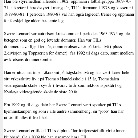
Han ble styremedlem allerede i 1962, oppmann i fotballgruppa 1969-70-
71, sekretær i hovedstyret i mange år, TIL`s formann i 1978 og kasserer i
1979-80-81. I perioden 1980-87 var han også lagleder, trener og oppmann
for forskjellige aldersbestemte lag.
Sverre Lennart var autorisert kretsdommer i perioden 1963-1975 og ble
betegnet som en god og lovende dommer. Han var TILs
dommeransvarlige i fem år, dommerobservatør på kretsnivå ( pluss
2.divisjon og Toppserien for damer) fra 1992 til dags dato, samt medlem
av kretsens dommerkomite.
Han er utdannet innen økonomi på høgskolenivå og har vært lærer hele
sitt yrkesaktive liv : på Tromsø Handelsskole i 15 år, Tromsdalen
videregående skole i syv år ( hvorav to år som rektor/inspektør) og
Kvaløya videregående skole de siste 20 år.
Fra 1992 og til dags dato har Sverre Lennart vært speaker på TILs
hjemmekamper, og som i alle andre sammenheng, en "jobb" han har
utført til alles tilfredshet.
Sverre Lennart er tildelt TILs diplom "for fortjenestefullt virke innen
klubben". Og i 2009 ble han æresmedlem i TIL