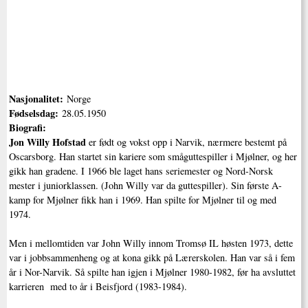
Nasjonalitet:
Norge
Fødselsdag:
28.05.1950
Biografi:
Jon Willy Hofstad
er født og vokst opp i Narvik, nærmere bestemt på
Oscarsborg. Han startet sin kariere som småguttespiller i Mjølner, og her
gikk han gradene. I 1966 ble laget hans seriemester og Nord-Norsk
mester i juniorklassen. (John Willy var da guttespiller). Sin første A-
kamp for Mjølner fikk han i 1969. Han spilte for Mjølner til og med
1974.
Men i mellomtiden var John Willy innom Tromsø IL høsten 1973, dette
var i jobbsammenheng og at kona gikk på Lærerskolen. Han var så i fem
år i Nor-Narvik. Så spilte han igjen i Mjølner 1980-1982, før ha avsluttet
karrieren med to år i Beisfjord (1983-1984).