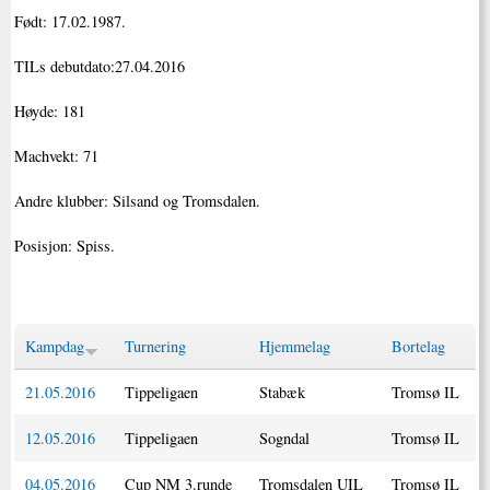
Født: 17.02.1987.
TILs debutdato:27.04.2016
Høyde: 181
Machvekt: 71
Andre klubber: Silsand og Tromsdalen.
Posisjon: Spiss.
Kampdag
Turnering
Hjemmelag
Bortelag
21.05.2016
Tippeligaen
Stabæk
Tromsø IL
12.05.2016
Tippeligaen
Sogndal
Tromsø IL
04.05.2016
Cup NM 3.runde
Tromsdalen UIL
Tromsø IL