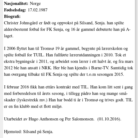
Nasjonalitet:
Norge
Fødselsdag:
17.02.1987
Biografi:
Christer Johnsgård er født og oppvokst på Silsand, Senja. han spilte
aldersbestemt fotbal for FK Senja, og 16 år gammel debuterte han på A-
laget.
I 2006 flyttet han til Tromsø 19 år gammel, begynte på lærerskolen og
spilte fotball for TUIL. Han fullførte lærerutdanningen i 2010. Tok et
ekstra bygningsår i 2011, og arbeidet som lærer i ett halvt år, og fra mars
2012 ble han ansatt i NRK. Her ble han kjendis i Barne-TV. Samtidig tok
han overgang tilbake til FK Senja og spilte der t.o.m sesongen 2015.
I februar 2016 fikk han ettårs kontrakt med TIL. Han kom litt sent i gang
med forberedelsen til årets sesong, i tillegg pådro han seg mange små-
skader (lyskestrekk mv.) Han har bodd ti år i Tromsø og trives godt. TIL
er en fin klubb med et flott miljø.
Utarbeidet av Hugo Anthonsen og Per Salomonsen. (01.10.2016).
Hjemsted: Silsand på Senja.