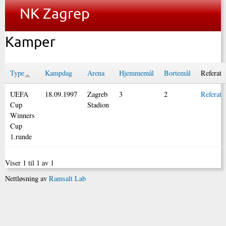
NK Zagrep
Kamper
Type
Kampdag
Arena
Hjemmemål
Bortemål
Referat
UEFA
18.09.1997
Zagreb
3
2
Referat
Cup
Stadion
Winners
Cup
1.runde
Viser 1 til 1 av 1
Nettløsning av
Ramsalt Lab